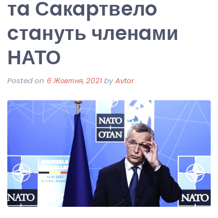
тa Сaкapтвeлo
cтaнуть члeнaми
НАТО
Posted on
6 Жовтня, 2021
by
Avtor