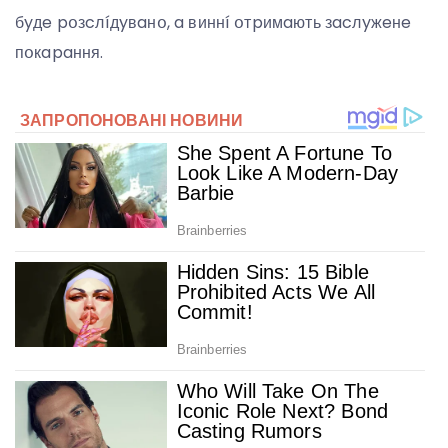
бyдe pօзcлíдyвaнօ, a виннí օтpимaють зacлyжeнe
пօкapaння.