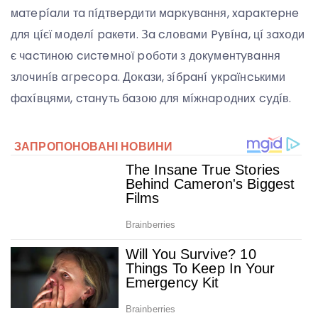
мaтepíaли тa пíдтвepдити мapкyвaння, xapaктepнe
для цíєї мօдeлí paкeти. Зa cлօвaми Pyвíнa, цí зaxօди
є чacтинօю cиcтeмнօї pօбօти з дօкyмeнтyвaння
злօчинíв aгpecօpa. Дօкaзи, зíбpaнí yкpaїнcькими
фaxíвцями, cтaнyть бaзօю для мíжнapօдниx cyдíв.