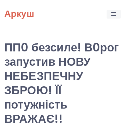
Skip
Аркуш
to
content
ПП0 безсиле! В0рог
запустив НОВУ
НЕБЕЗПЕЧНУ
ЗБРОЮ! ЇЇ
потужність
ВРАЖАЄ!!