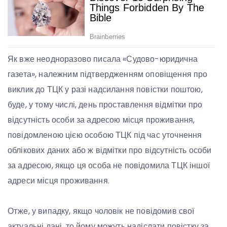
Як вже неодноразово писала «Судово-юридична
газета», належним підтвердженням оповіщення про
виклик до ТЦК у разі надсилання повістки поштою,
буде, у тому числі, день проставлення відмітки про
відсутність особи за адресою місця проживання,
повідомленою цією особою ТЦК під час уточнення
облікових даних або ж відмітки про відсутність особи
за адресою, якщо ця особа не повідомила ТЦК іншої
адреси місця проживання.
Отже, у випадку, якщо чоловік не повідомив свої
актуальні дані, то йому можуть надіслати повістку за