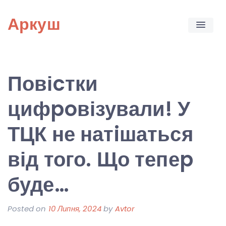
Skip
Аркуш
to
content
Повіcтки
цифpoвізували! У
ТЦК не натiшаться
від того. Що тепеp
буде…
Posted on
10 Липня, 2024
by
Avtor