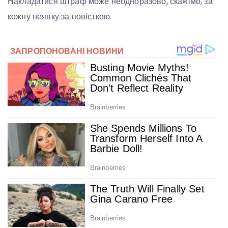
Накладатися штраф може неодноразово, скажімо, за
кожну неявку за повісткою.