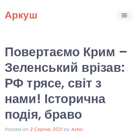
Skip
Аркуш
to
content
Повертаємо Крим –
Зеленський врізав:
РФ трясе, світ з
нами! Історична
подія, браво
Posted on
2 Серпня, 2021
by
Avtor