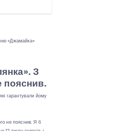
існю «Джамайка»
янка». З
е пояснив.
 які гарантували йому
ого не пояснив. Я б
 12 тисяч голосів, і