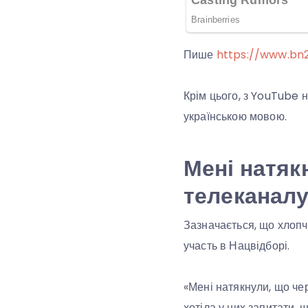
Пише
https://www.bn2
Крім цього, з YouTube 
українською мовою.
Мені натяк
телеканалу 
Зазначається, що хлопчи
участь в Нацвідборі.
«Мені натякнули, що чер
хотіла у них запитати, 