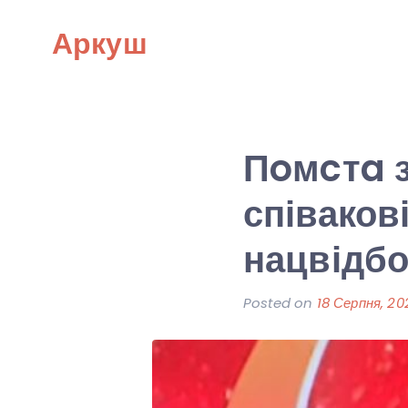
Skip
Аркуш
to
content
Пoмcтa з
співаков
нацвідбо
Posted on
18 Серпня, 20