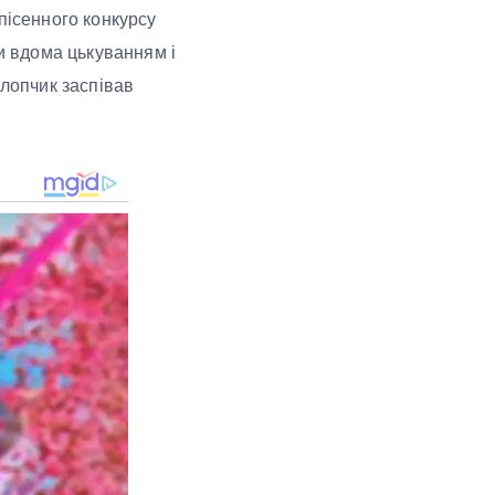
пісенного конкурсу
ли вдома цькуванням і
хлопчик заспівав