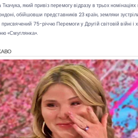
Ткачука, який привіз перемогу відразу в трьох номінаціях 
Лондоні, обійшовши представників 23 країн, земляки зустрі
 присвячений 75-річчю Перемоги у Другій світовій війні і 
сню «Смуглянка».