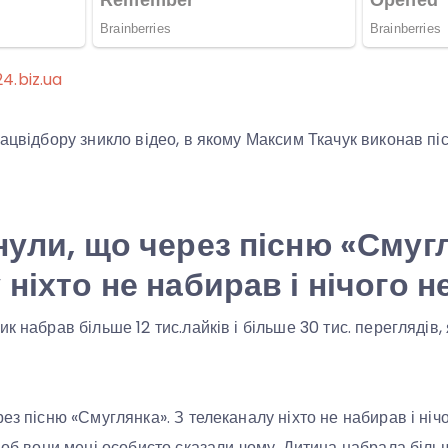
4.biz.ua
нацвідбору зникло відео, в якому Максим Ткачук виконав п
нули, що через пісню «Смугл
ніхто не набирав і нічого н
к набрав більше 12 тис.лайків і більше 30 тис. переглядів,
ез пісню «Смуглянка». З телеканалу ніхто не набирав і ніч
щоб вони мені особисто сказали чому. Дитина набрала більше