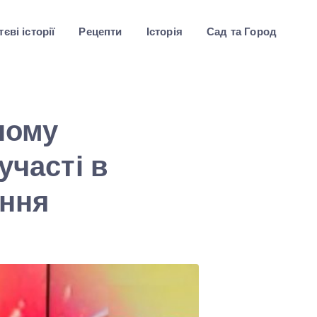
єві історії
Рецепти
Історія
Сад та Город
ному
участі в
ення