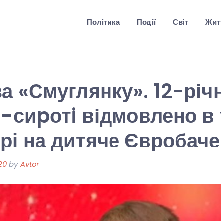
Політика
Події
Світ
Житт
а «Смуглянку». 12-річ
і-сиpотi відмовлено в 
рі на дитяче Євробач
20
by
Avtor