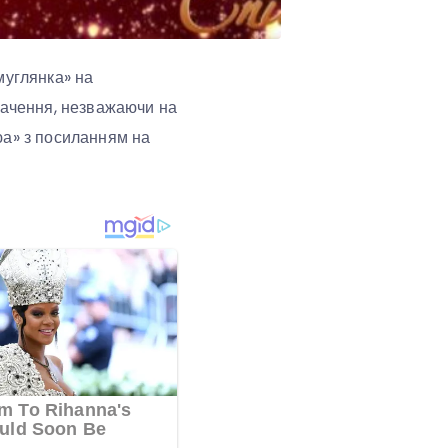
муглянка» на
бачення, незважаючи на
юа» з посиланням на