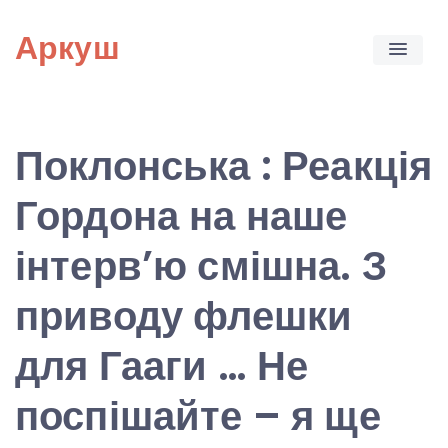
Skip
Аркуш
to
content
Поклонська : Реакція
Гордона на наше
інтерв’ю смішна. З
приводу флешки
для Гааги … Не
поспішайте – я ще