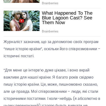
Журналіст зазначив, що за допомогою своїх програм
“пише історію країни”, оскільки його співрозмовники –
історичні постаті.
“Для мене це інтерв’ю дуже цікаве, і воно вкрай
важливе для нашої країни. Я багато років свідомо
пишу історію країни. Це, може, пишномовно сказано,
але це правда. Мої співрозмовники – люди, які стали
історичними постатями. І коли-небудь (я абсолютно в
цьому переконаний) історію будуть вивчати не