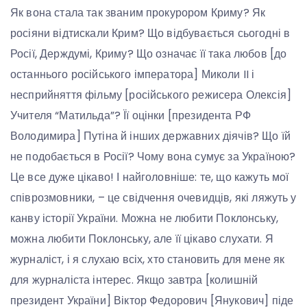
Як вона стала так званим прокурором Криму? Як
росіяни відтискали Крим? Що відбувається сьогодні в
Росії, Держдумі, Криму? Що означає її така любов [до
останнього російського імператора] Миколи II і
несприйняття фільму [російського режисера Олексія]
Учителя “Матильда”? Її оцінки [президента РФ
Володимира] Путіна й інших державних діячів? Що їй
не подобається в Росії? Чому вона сумує за Україною?
Це все дуже цікаво! І найголовніше: те, що кажуть мої
співрозмовники, – це свідчення очевидців, які ляжуть у
канву історії України. Можна не любити Поклонську,
можна любити Поклонську, але її цікаво слухати. Я
журналіст, і я слухаю всіх, хто становить для мене як
для журналіста інтерес. Якщо завтра [колишній
президент України] Віктор Федорович [Янукович] піде