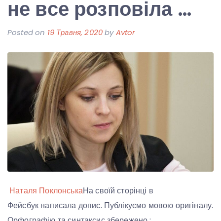
не все розповіла …
Posted on
19 Травня, 2020
by
Avtor
Наталя Поклонська
На своїй сторінці в
Фейсбук написала допис. Публікуємо мовою оригіналу.
Орфографію та синтаксис збережено :