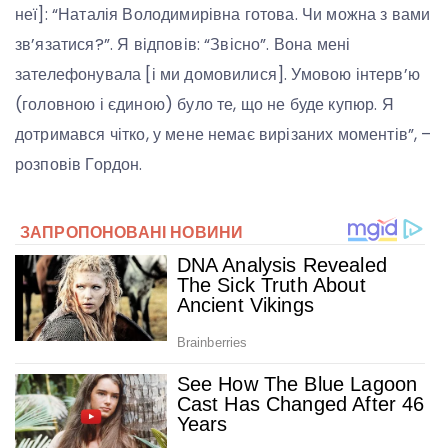
неї]: “Наталія Володимирівна готова. Чи можна з вами
зв’язатися?”. Я відповів: “Звісно”. Вона мені
зателефонувала [і ми домовилися]. Умовою інтерв’ю
(головною і єдиною) було те, що не буде купюр. Я
дотримався чітко, у мене немає вирізаних моментів”, –
розповів Гордон.