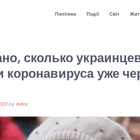
Політика
Події
Світ
Житт
но, сколько украинцев
 коронавируса уже че
2020
by
Avtor