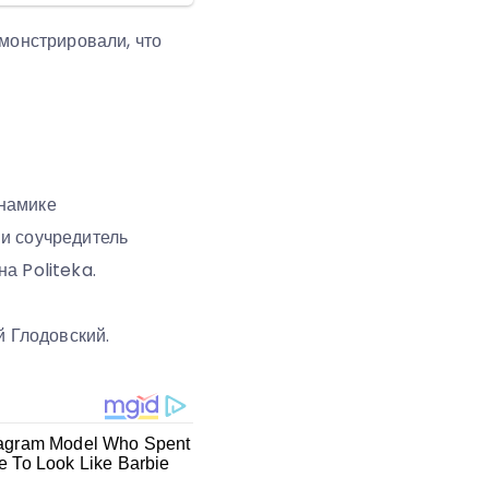
емонстрировали, что
инамике
и соучредитель
а Politeka.
й Глодовский.