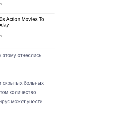
к этому отнеслись
 и скрытых больных
этом количество
ирус может унести