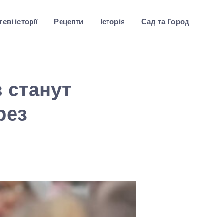
єві історії
Рецепти
Історія
Сад та Город
 станут
рез