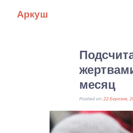
Skip
Аркуш
to
content
Подсчита
жертвами
месяц
Posted on
22 Березня, 