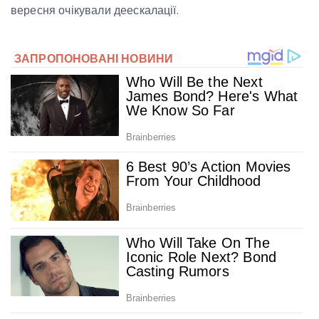
вересня очікували деескалації.