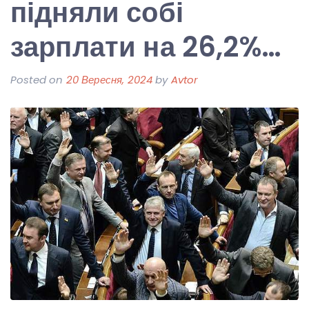
підняли собі
зарплати на 26,2%…
Posted on
20 Вересня, 2024
by
Avtor