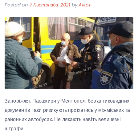
Posted on
7 Листопада, 2021
by
Avtor
Запоріжжя. Пасажири у Мелітополі без антиковидних
документів таки ризикують проїхатись у міжміських та
районних автобусах. Не лякають навіть величезні
штрафи.