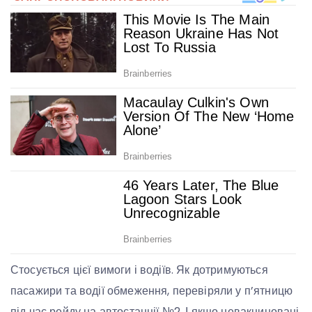
Стосується цієї вимоги і водіїв. Як дотримуються
пасажири та водії обмеження, перевіряли у п’ятницю
під час рейду на автостанції №2. І якщо невакциновані