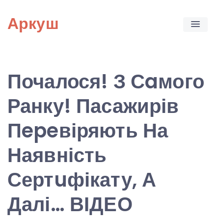
Skip
Аркуш
to
content
Почалося! З Сaмого
Ранку! Пасажирів
Пepeвіряють На
Наявність
Сертuфікату, А
Далі… ВІДЕО