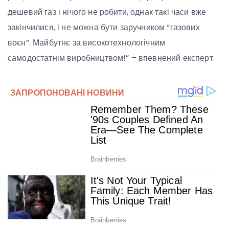
дешевий газ і нічого не робити, однак такі часи вже
закінчилися, і не можна бути заручником “газових
воєн”. Майбутнє за високотехнологічним
самодостатнім виробництвом!” – впевнений експерт.