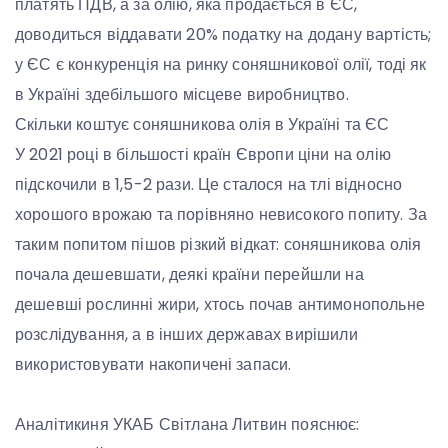
платять ПДВ, а за олію, яка продається в ЄС,
доводиться віддавати 20% податку на додану вартість;
у ЄС є конкуренція на ринку соняшникової олії, тоді як
в Україні здебільшого місцеве виробництво.
Скільки коштує соняшникова олія в Україні та ЄС
У 2021 році в більшості країн Європи ціни на олію
підскочили в 1,5-2 рази. Це сталося на тлі відносно
хорошого врожаю та порівняно невисокого попиту. За
таким попитом пішов різкий відкат: соняшникова олія
почала дешевшати, деякі країни перейшли на
дешевші рослинні жири, хтось почав антимонопольне
розслідування, а в інших державах вирішили
використовувати накопичені запаси.
Аналітикиня УКАБ Світлана Литвин пояснює: