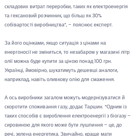
складових витрат переробки, таких як електроенергія
та гексановий розчинник, що більш як 30%
собівартості виробництва”, – пояснює експерт.
За його оцінками, якщо ситуація з цінами на
енергоносії не зміниться, то незабаром у магазині літр
олії можна буде купити за ціною понад 100 грн.
Українці, ймовірно, шукатимуть дешевші аналоги,
наприклад, навіть оливкову олію для смаження.
А ось виробники загалом можуть модернізуватися й
скоротити споживання газу, додає Таршин. “Одним із
таких способів є вироблення електроенергії з біогазу –
сировиною для якого може бути лушпиння – це, до
речі, зелена енергетика. Звичайно, краще мати