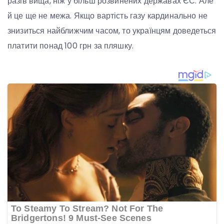
разів вища, ніж у більш розвинених державах ЄС. Але
й це ще не межа. Якщо вартість газу кардинально не
знизиться найближчим часом, то українцям доведеться
платити понад 100 грн за пляшку.