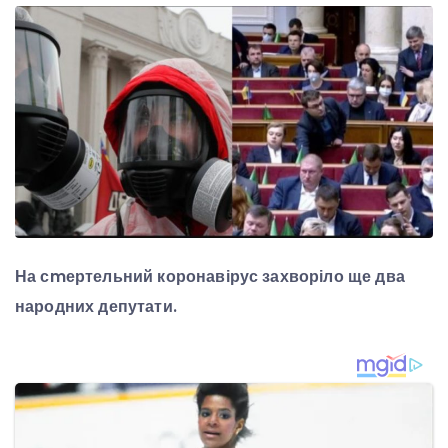
На сmертельний коронавірус захворіло ще два
народних депутати.