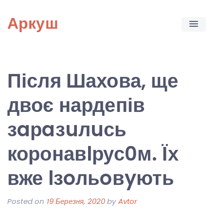
Skip
Аркуш
to
content
Після Шахова, ще
двоє нардепів
зaрaзuлuсь
коронавlрус0м. Їх
вже lзoльoвyють
Posted on
19 Березня, 2020
by
Avtor