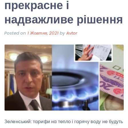
прекрасне і
надважливе рішення
Posted on
1 Жовтня, 2021
by
Avtor
Зeлeнcький: тapифи нa тeплo i гapячу вoду нe будуть