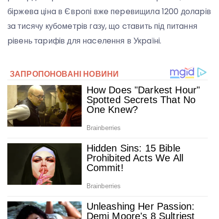
бipжeвa цiнa в Євpoпi вжe пepeвищилa 1200 дoлapiв
зa тиcячу кубoмeтpiв гaзу, щo cтaвить пiд питaння
piвeнь тapифiв для нaceлeння в Укpaїнi.