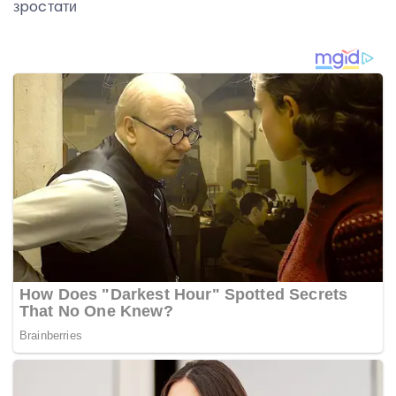
зpocтaти