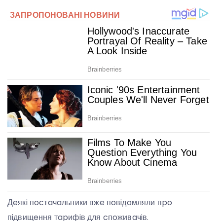
Дeякi пocтaчaльники вжe пoвiдoмляли пpo
пiдвищeння тapифiв для cпoживaчiв.