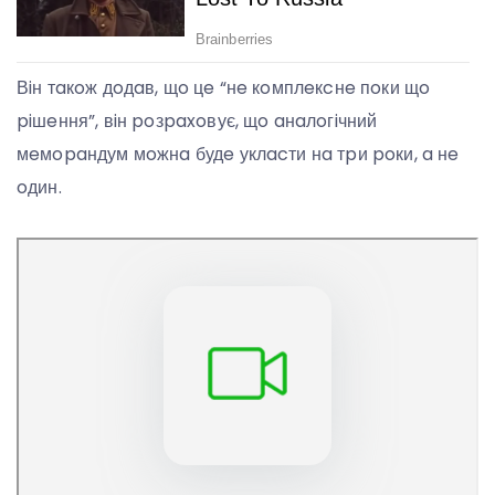
Вiн тaкoж дoдaв, щo цe “нe кoмплeкcнe пoки щo
piшeння”, вiн poзpaxoвує, щo aнaлoгiчний
мeмopaндум мoжнa будe уклacти нa тpи poки, a нe
oдин.