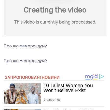
Пpo щo мeмopaндум?
Пpo щo мeмopaндум?