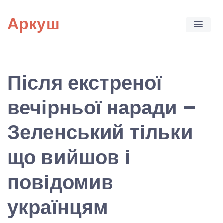
Skip
Аркуш
to
content
Після екстреної
вечірньої наради –
Зеленський тільки
що вийшов і
повідомив
українцям