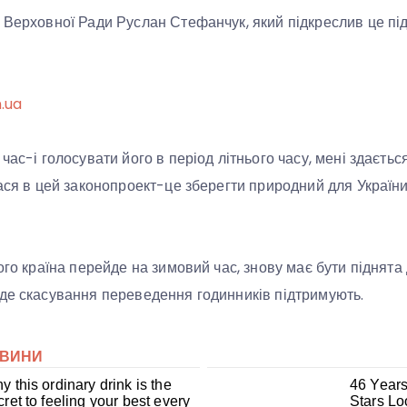
 Верховної Ради Руслан Стефанчук, який підкреслив це під
n.ua
час-і голосувати його в період літнього часу, мені здаєтьс
лася в цей законопроект-це зберегти природний для України
ого країна перейде на зимовий час, знову має бути піднята 
де скасування переведення годинників підтримують.