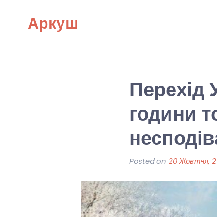
Skip
Аркуш
to
content
Перехід 
години т
несподів
Posted on
20 Жовтня, 2