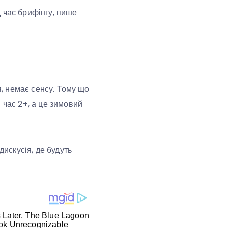
 час брифінгу, пише
я, немає сенсу. Тому що
 час 2+, а це зимовий
дискусія, де будуть