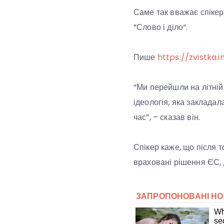
Саме так вважає спікер
“
Слово і діло
“.
Пише
https://zvistka.i
“Ми перейшли на літній 
ідеологія, яка заклада
час”, – сказав він.
Спікер каже, що після т
враховані рішення ЄС, 