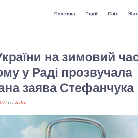
Політика
Події
Світ
Житт
України на зимовий час
ому у Раді прозвучала
ана заява Стефанчука
021
by
Avtor