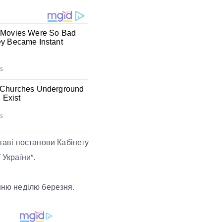
таві постанови Кабінету
 України”.
нню неділю березня.