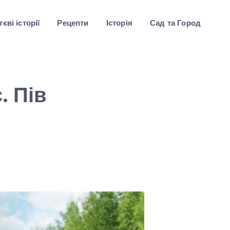
єві історії
Рецепти
Історія
Сад та Город
. Пів