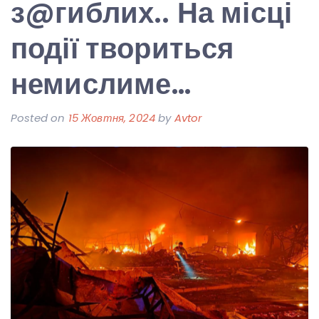
з@гиблих.. На місці
події твориться
немислиме…
Posted on
15 Жовтня, 2024
by
Avtor