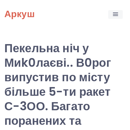
Skip
Аркуш
to
content
Пекельна ніч у
Миk0лаєві.. В0рог
випустив по місту
більше 5-ти ракет
С-3ОО. Багато
поранених та