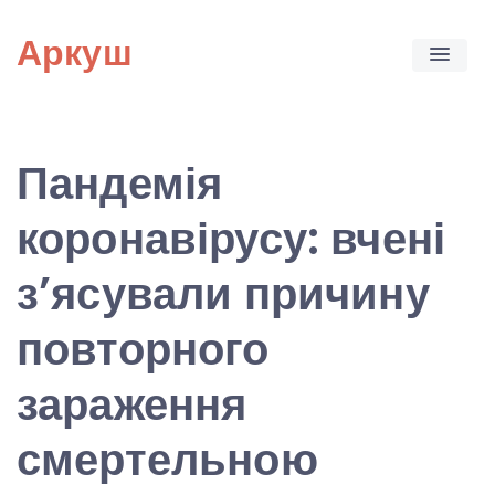
Skip
Аркуш
to
content
Пандемія
коронавірусу: вчені
з’ясували причину
повторного
зараження
смертельною