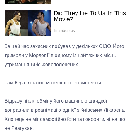
За
цей час захисник побував у декількох СІЗО. Його
тримали у Мордовії в одному із найтяжчих місць
утримання Військовополонених.
Там Юра втратив можливість Розмовляти.
Відразу після обміну його машиною швидкої
доправили в реанімацію однієї з Київських Лікарень.
Хлопець не міг самостійно їсти та говорити, ні на що
не Реагував.