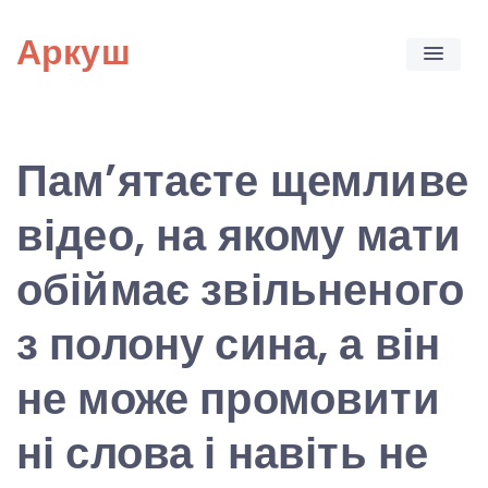
Skip
Аркуш
to
content
Пам’ятаєте щемливе
відео, на якому мати
обіймає звільненого
з полону сина, а він
не може промовити
ні слова і навіть не