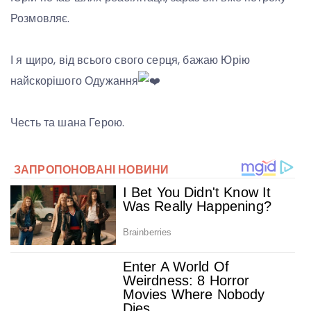
Розмовляє.
І я щиро, від всього свого серця, бажаю Юрію
найскорішого Одужання
Честь та шана Герою.