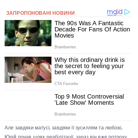
Але завдяки матусі, завдяки її зусиллям та любові,
Юрій почав шлях реабілітації, зараз він вже потроху