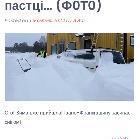
пастці… (Ф0Т0)
Posted on
1 Жовтня, 2024
by
Avtor
Ого! Зима вже прийшла! Івано-Франківщину засипає
снігом!