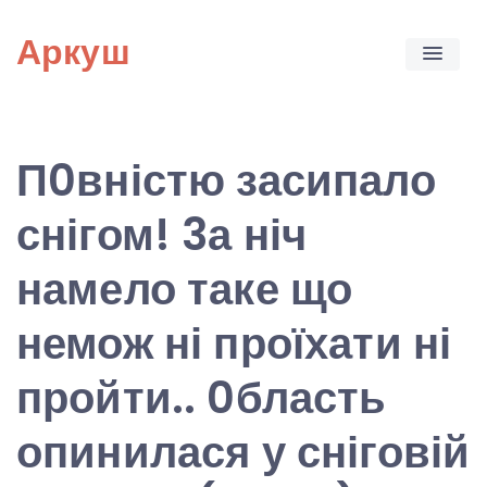
Skip
Аркуш
to
content
П0вністю засипало
снігом! 3а ніч
намело таке що
немож ні проїхати ні
пройти.. 0бласть
опинилася у сніговій