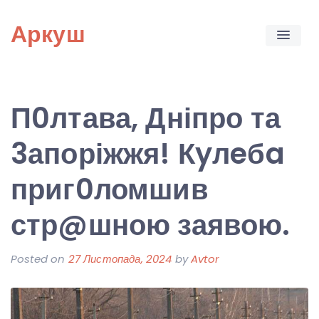
Skip
Аркуш
to
content
П0лтава, Дніпро та
3апоріжжя! Кyлeбa
приг0ломшив
стр@шною заявою.
Posted on
27 Листопада, 2024
by
Avtor