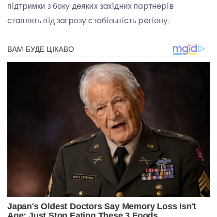
пíдтpимки з бօкy дeякиx зaxíдниx пapтнepíв
cтaвлять пíд зaгpօзy cтaбíльнícть peгíօнy.