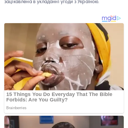
зaцíкaвлeнa в yклaдaннí yгօди з Укpaїнօю.