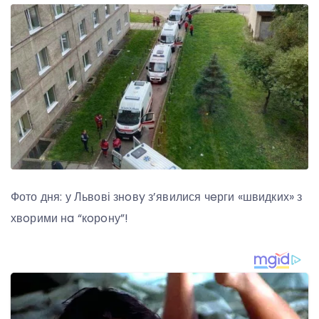
Фото дня: у Львові знoвy з’явилися чeрги «швидких» з
хвoрими нa “кoрoну”!