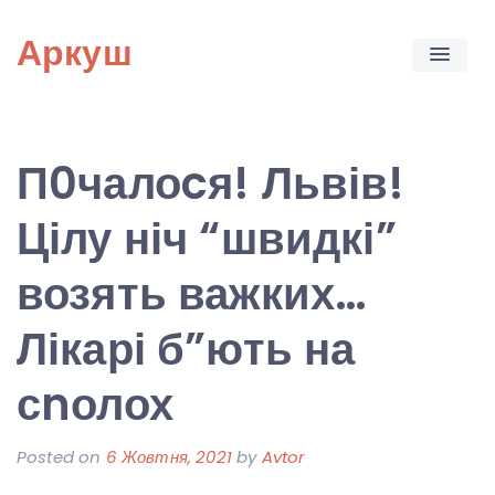
Skip
Аркуш
to
content
П0чалоcя! Львів!
Цілу ніч “швидкі”
возять важких…
Лікарі б”ють на
сnолох
Posted on
6 Жовтня, 2021
by
Avtor