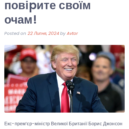
повіpите своїм
очам!
Posted on
22 Липня, 2024
by
Avtor
Екс-прем’єр-міністр Великої Британії Борис Джонсон