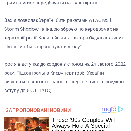
Трампа може передбачати наступні кроки:
Захід дозволяє Україні бити ракетами ATACMS і
Storm Shadow та іншою зброєю по аеродромах на
території pосії. Коли війська агресора будуть відкинуті,
Путін “міг би запропонувати угоду”;
pосія відступає до кордонів станом на 24 лютого 2022
року. Підконтрольна Києву територія України
визнається вільною країною з перспективою швидкого
вступу до ЄС і НАТО;