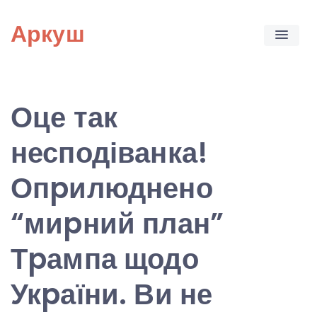
Skip
Аркуш
to
content
Оце так
несподіванка!
Опpилюднено
“миpний план”
Тpампа щодо
Укpаїни. Ви не