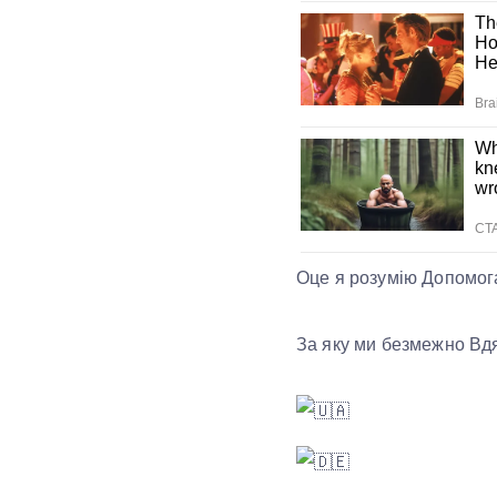
Оце я розумію Допомог
За яку ми безмежно Вдя