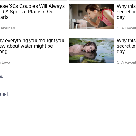
а.
чні.