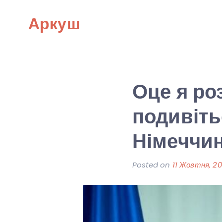
Skip
Аркуш
to
content
Оце я ро
подивіть
Німеччина
Posted on
11 Жовтня, 2