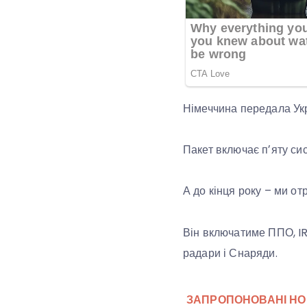
Німеччина передала Укр
Пакет включає пʼяту сис
А до кінця року – ми о
Він включатиме ППО, IR
радари і Снаряди.