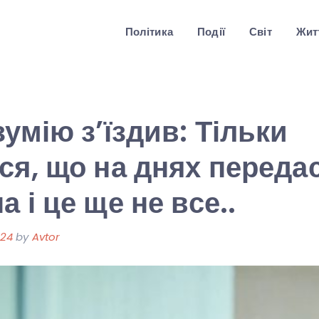
Політика
Події
Світ
Житт
зумію з’їздив: Тільки
ся, що на днях переда
 і це ще не все..
024
by
Avtor