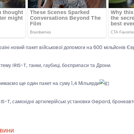
аїні новий пакет військової допомоги на 600 мільйонів Єв
тему IRIS-T, танки, гаубиці, боєприпаси та Дрони.
тримаємо ще один пакет на суму 1,4 Мільярди
IS-T, самохідні артилерійські установки Gepard, бронеавто