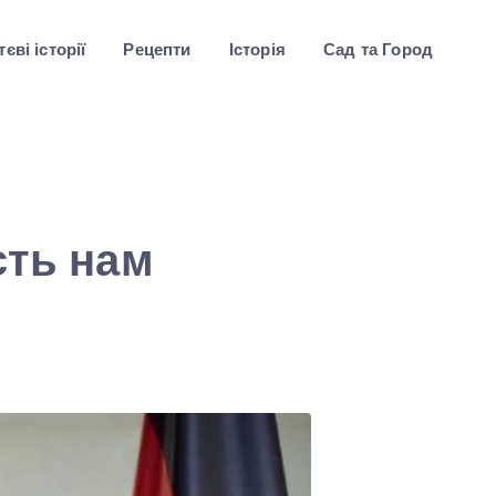
єві історії
Рецепти
Історія
Сад та Город
сть нам