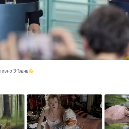
тивно З’їздив