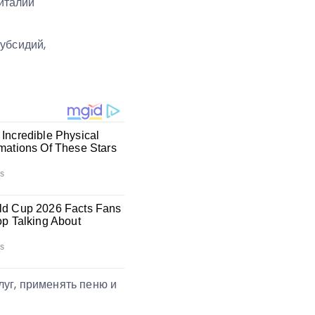
италий
убсидий,
уг, применять пеню и