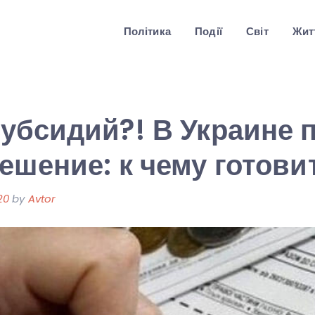
Політика
Події
Світ
Житт
убсидий?! В Украине 
ешение: к чему готови
20
by
Avtor