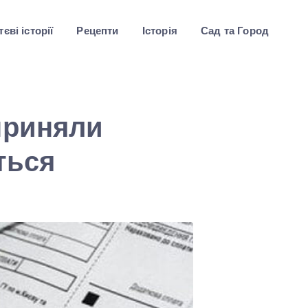
єві історії
Рецепти
Історія
Сад та Город
приняли
ться