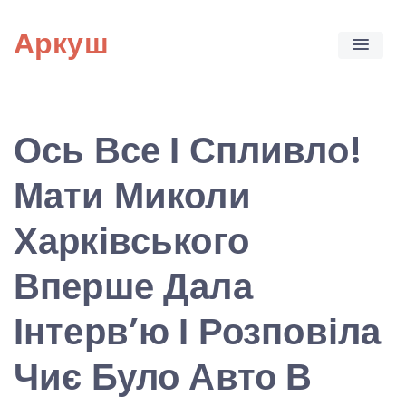
Skip
Аркуш
to
content
Ось Все І Спливло!
Мати Миколи
Харківського
Вперше Дала
Інтерв’ю І Розповіла
Чиє Було Авто В