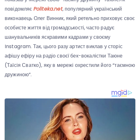
повідомляє
Politeka.net
, популярний український
виконавець Олег Винник, який ретельно приховує своє
особисте життя від громадськості, часто радує
шанувальників яскравими кадрами у своєму
Instagram. Так, цього разу артист виклав у сторіс
афішу ефіру на радіо своєї бек-вокалістки Таюне
(Таїсія Сватко), яку в мережі охрестили його “таємною
дружиною”.