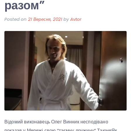
разом”
Posted on
21 Вересня, 2021
by
Avtor
Відомий виконавець Олег Винник несподівано
показав у Мережі свою “таємну дружину” ТаюнеЯк