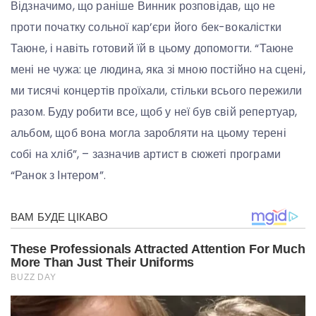
Відзначимо, що раніше Винник розповідав, що не
проти початку сольної кар’єри його бек-вокалістки
Таюне, і навіть готовий їй в цьому допомогти. “Таюне
мені не чужа: це людина, яка зі мною постійно на сцені,
ми тисячі концертів проїхали, стільки всього пережили
разом. Буду робити все, щоб у неї був свій репертуар,
альбом, щоб вона могла заробляти на цьому терені
собі на хліб”, – зазначив артист в сюжеті програми
“Ранок з Інтером”.