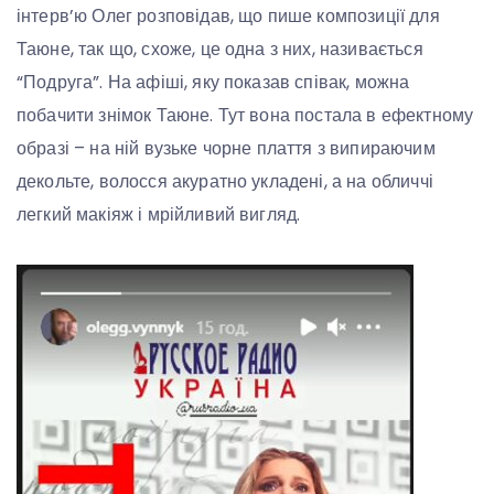
інтерв’ю Олег розповідав, що пише композиції для
Таюне, так що, схоже, це одна з них, називається
“Подруга”. На афіші, яку показав співак, можна
побачити знімок Таюне. Тут вона постала в ефектному
образі – на ній вузьке чорне плаття з випираючим
декольте, волосся акуратно укладені, а на обличчі
легкий макіяж і мрійливий вигляд.