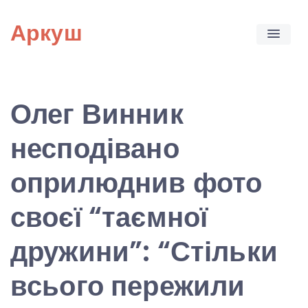
Skip
Аркуш
to
content
Олег Винник
несподівано
оприлюднив фото
своєї “таємної
дружини”: “Стільки
всього пережили