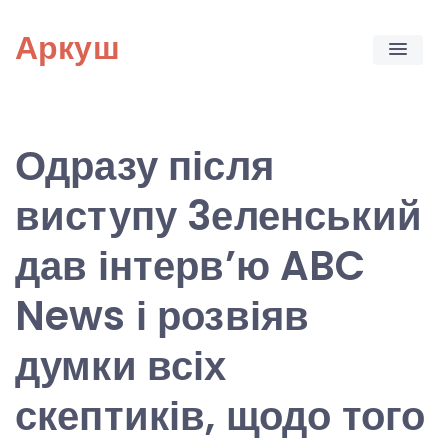
Skip
Аркуш
to
content
Одразу після
виступу 3еленський
дав інтерв’ю ABC
News і розвіяв
думки всіх
скептиків, щодо того