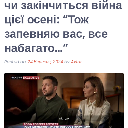
чи закінчиться війна
цієї осені: “Тож
запевняю вас, все
набагато…”
Posted on
24 Вересня, 2024
by
Avtor