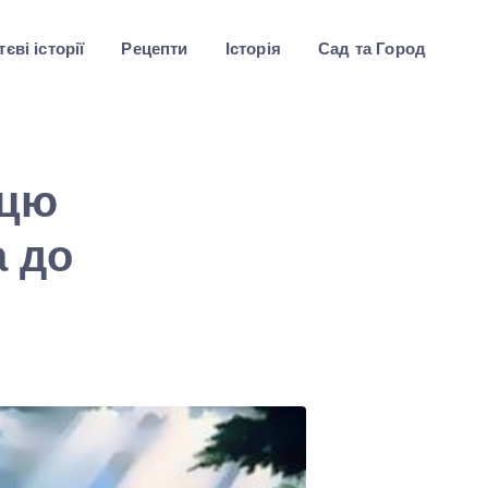
єві історії
Рецепти
Історія
Сад та Город
 цю
а до