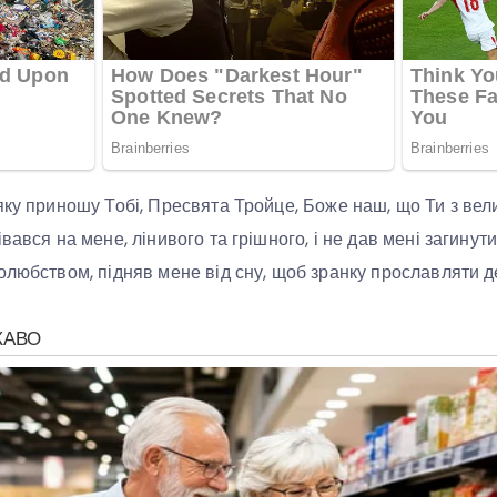
ку приношу Тобі, Пресвята Тройце, Боже наш, що Ти з велик
вався на мене, лінивого та грішного, і не дав мені загинути 
олюбством, підняв мене від сну, щоб зранку прославляти 