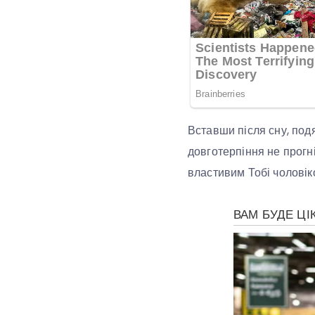
Вставши після сну, подя
довготерпіння не прогні
властивим Тобі чоловік