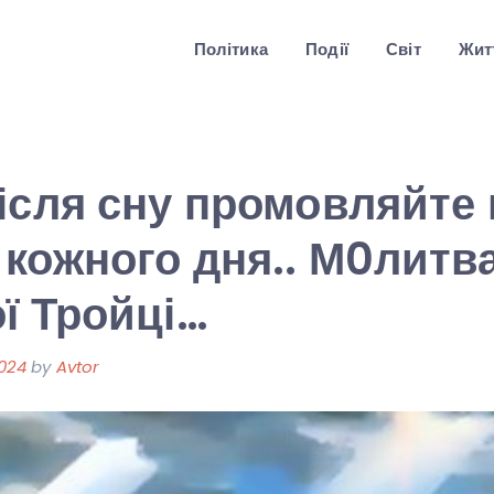
Політика
Події
Світ
Житт
ісля сну промовляйте
кожного дня.. М0литв
ї Тройці…
024
by
Avtor