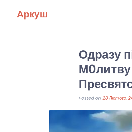
Skip
Аркуш
to
content
Одразу п
М0литву 
Пресвято
Posted on
28 Лютого, 2