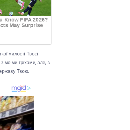
ої милості Твоєї і
з моїми гріхами, але, з
державу Твою.