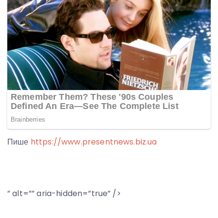
Пише
https://www.presentnews.biz.ua
” alt=”” aria-hidden=”true” />