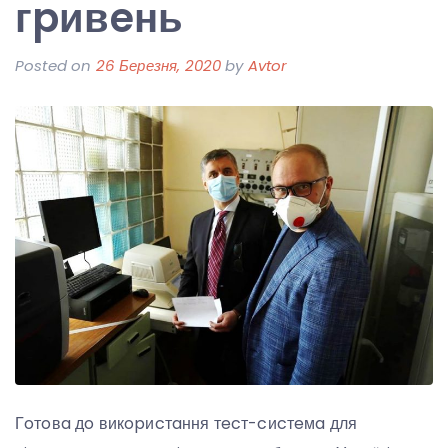
гpивeнь
Posted on
26 Березня, 2020
by
Avtor
Гoтoвa дo викopиcтaння тecт-cиcтeмa для