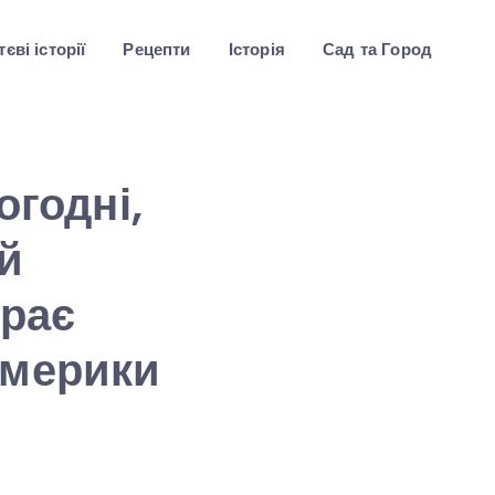
єві історії
Рецепти
Історія
Сад та Город
огодні,
ій
грає
Америки