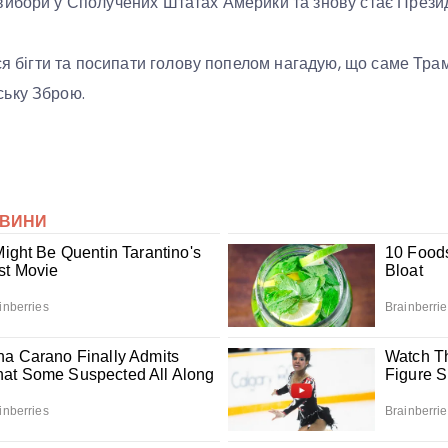
вибори у Сполучених Штатах Америки та знову стає През
ся бігти та посипати голову попелом нагадую, що саме Трам
ьку Зброю.