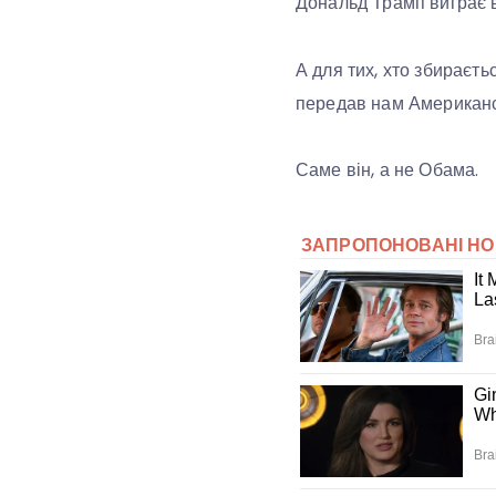
Дональд Трамп виграє 
А для тих, хто збираєть
передав нам Американс
Саме він, а не Обама.