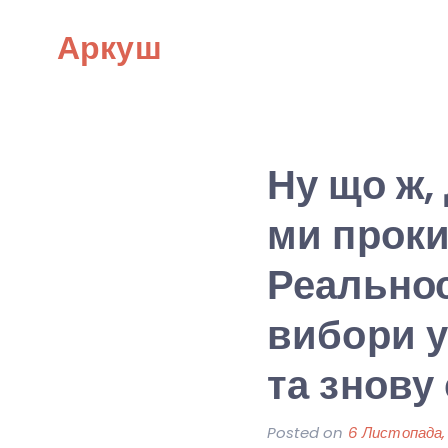
Skip
Аркуш
to
content
Ну що ж,
ми проки
Реальнос
вибори 
та знову
Posted on
6 Листопада,