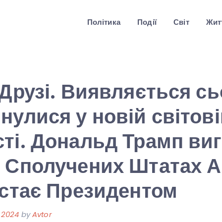
Політика
Події
Світ
Житт
 Друзі. Виявляється сь
нулися у новій світов
ті. Дональд Трамп ви
у Сполучених Штатах 
 стає Президентом
 2024
by
Avtor