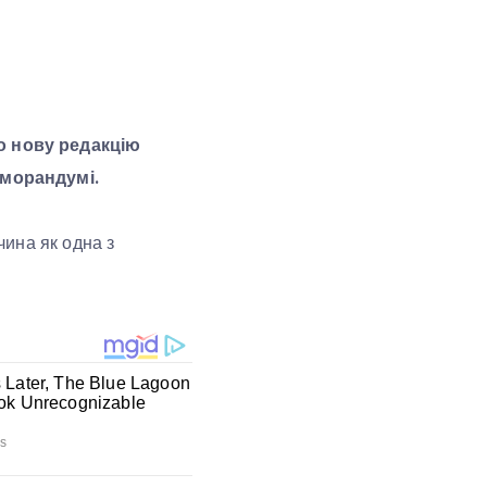
о нову редакцію
еморандумі.
ина як одна з