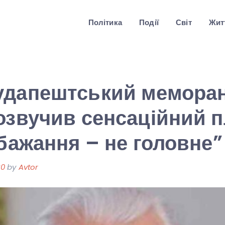
Політика
Події
Світ
Житт
удапештський мемора
озвучив сенсаційний п
 бажання – не головне”
20
by
Avtor