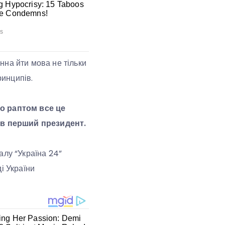
нна йти мова не тільки
ринципів.
що раптом все це
вав перший президент.
алу “Україна 24”
і України