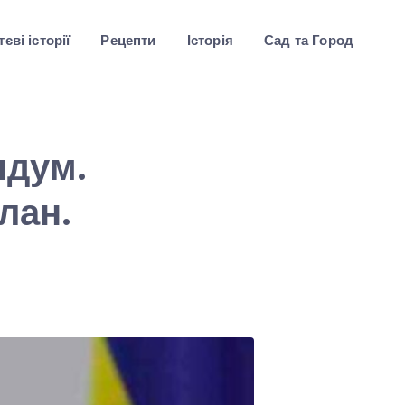
єві історії
Рецепти
Історія
Сад та Город
ндум.
лан.