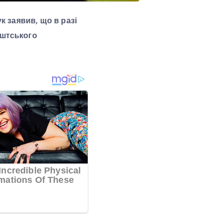
к заявив, що в разі
ештського