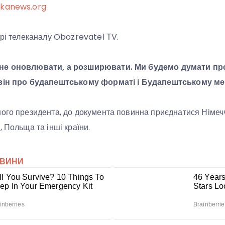
ikanews.org
ірі телеканалу Obozrevatel ТV.
не оновлювати, а розширювати. Ми будемо думати пр
 він про будапештському форматі і Будапештському м
ого президента, до документа повинна приєднатися Німечч
 Польща та інші країни.