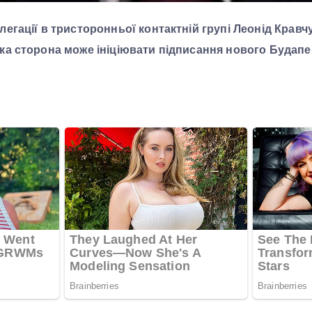
легації в тристоронньої контактній групі Леонід Кравчу
ька сторона може ініціювати підписання нового Будап