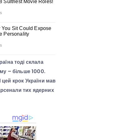
аїна тоді склала
ому – більше 1000.
І цей крок України мав
арсенали тих ядерних