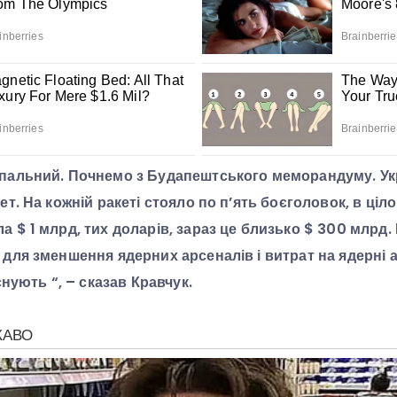
пальний. Почнемо з Будапештського меморандуму. Укр
ет. На кожній ракеті стояло по п’ять боєголовок, в ціл
 $ 1 млрд, тих доларів, зараз це близько $ 300 млрд. 
 для зменшення ядерних арсеналів і витрат на ядерні 
снують “, – сказав Кравчук.