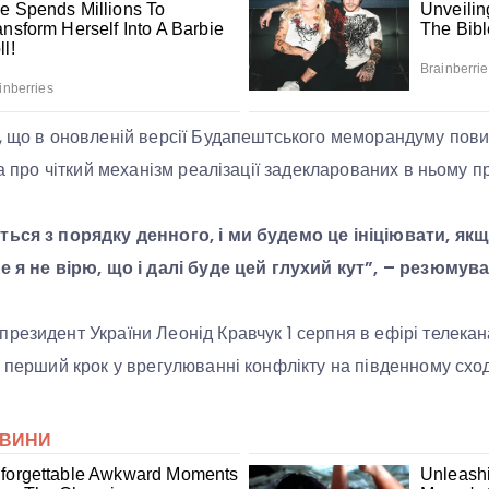
, що в оновленій версії Будапештського меморандуму пови
 а про чіткий механізм реалізації задекларованих в ньому п
ться з порядку денного, і ми будемо це ініціювати, як
ле я не вірю, що і далі буде цей глухий кут”, – резюму
резидент України Леонід Кравчук 1 серпня в ефірі телекан
и перший крок у врегулюванні конфлікту на південному сход