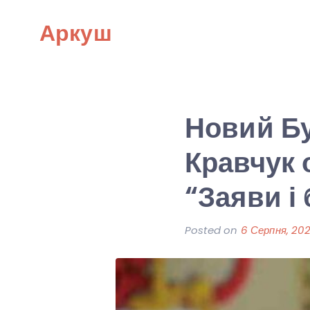
Skip
Аркуш
to
content
Новий Б
Кравчук 
“Заяви і
Posted on
6 Серпня, 20