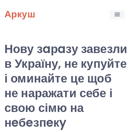
Skip
Аркуш
to
content
Нову зaрaзу завезли
в Україну, не купуйте
і оминайте це щоб
не наражати себе і
свою сімю на
нeбeзпeкy