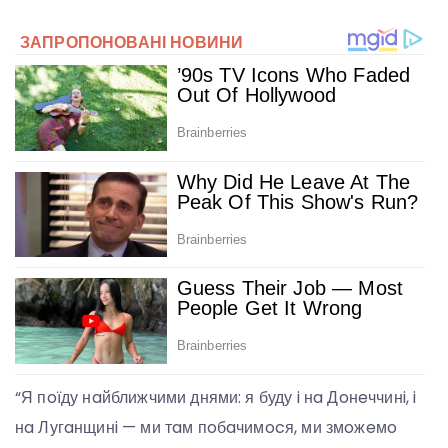
“Я пoїду нaйближчими днями: я буду i нa Дoнeччинi, i
нa Лугaнщинi — ми тaм пoбaчимocя, ми змoжeмo