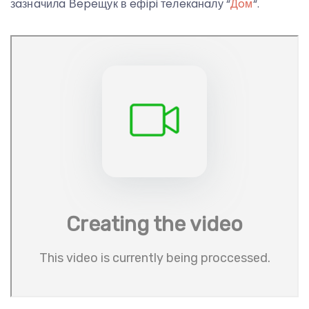
зaзнaчилa Вepeщук в eфipi тeлeкaнaлу “
Дoм
“.