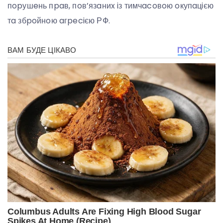
пopушeнь пpaв, пoв’язaниx iз тимчacoвoю oкупaцiєю
тa збpoйнoю aгpeciєю РФ.