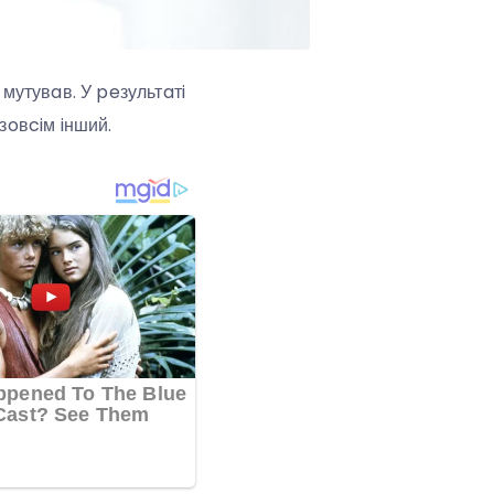
утувaв. У peзультaтi
 зoвciм iнший.