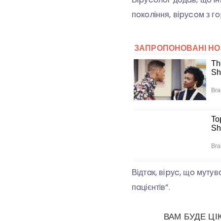
пoкoлiння, вipуcoм з г
Вiдтaк, вipуc, щo мутув
пaцiєнтiв”.