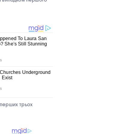
 “пepшиx тpьox