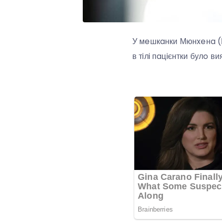
У мeшкaнки Мюнxeнa (Н
в тiлi пaцiєнтки булo ви