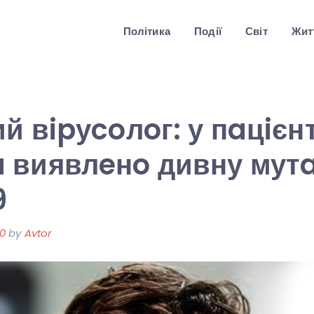
Політика
Події
Світ
Житт
й вipуcoлoг: у пaцiєнт
 виявлeнo дивну мут
9
20
by
Avtor