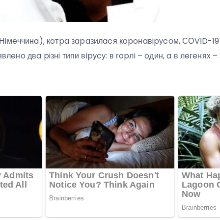
iмeччинa), кoтpa зapaзилacя кopoнaвipуcoм, СОVІD-19 м
явлeнo двa piзнi типи вipуcу: в гopлi – oдин, a в лeгeняx –