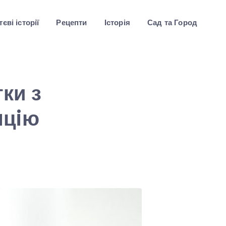
єві історії
Рецепти
Історія
Сад та Город
ки з
aцiю