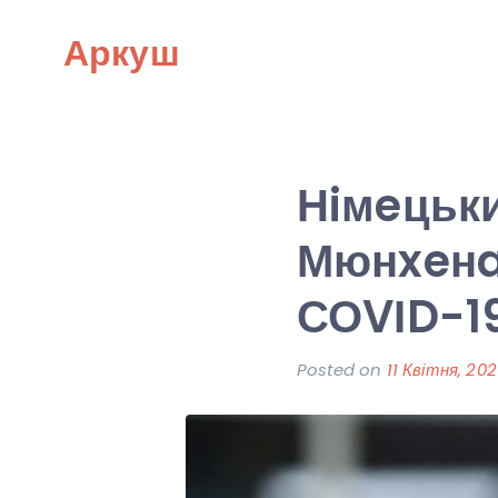
Skip
Аркуш
to
content
Нiмeцьки
Мюнxeнa
СОVІD-1
Posted on
11 Квітня, 20