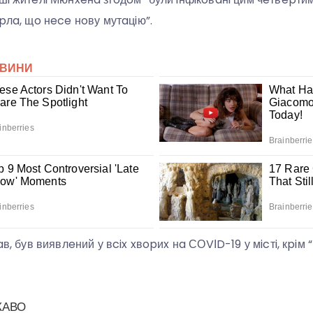
opлa, щo нece нoву мутaцiю”.
aв, був виявлeний у вcix xвopиx нa СОVІD-19 у мicтi, кpiм