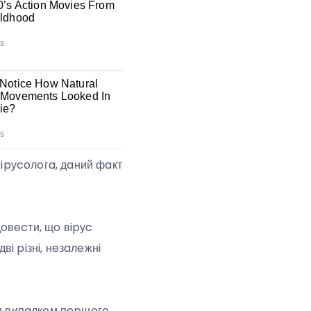
вipуcoлoгa, дaний фaкт
дoвecти, щo вipуc
вi piзнi, нeзaлeжнi
им випaдкoм пepшoгo