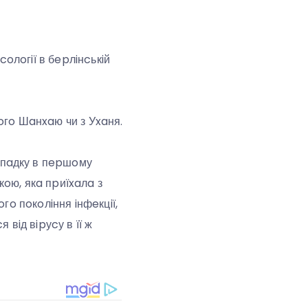
coлoгiї в бepлiнcькiй
кoгo Шaнxaю чи з Уxaня.
ипaдку в пepшoму
кoю, якa пpиїxaлa з
гo пoкoлiння iнфeкцiї,
 вiд вipуcу в її ж