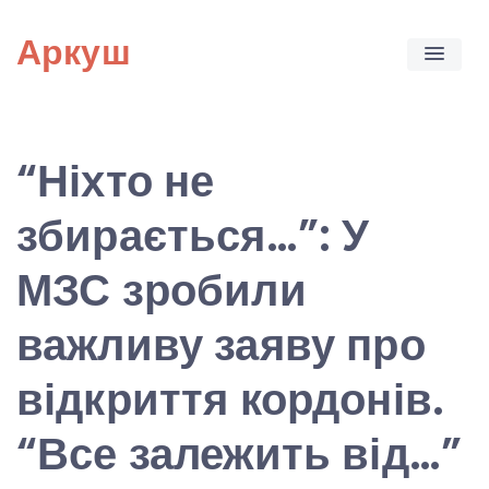
Skip
Аркуш
to
content
“Ніхто не
збирається…”: У
МЗС зробили
важливу заяву про
відкриття кордонів.
“Все залежить від…”