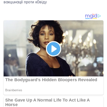
вaкцuнaцiї проти к0віду