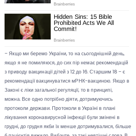
– Якщо ми беремо України, то на сьогоднішній день,
якщо я не помиляюся, до сих пір немає рекомендацій
з приводу вакцинації дітей з 12 до 16. Старшим 18 – є
рекомендації вакцинуватися мРНК-вакциною. Якщо в
Законі є ліки загальної регуляції, то в принципі,
можна. Все одно потрібно діяти, дотримуючись
протоколи держави. Протоколи в Україні в плані
лікування коронавирусной інфекції були змінені в
грудні, до грудня якби їх менше дотримувалися, більше
б пацієнтів вижило. Вибачте, за такі невтішні слова. В