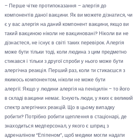
– Перше чітке протипоказання – алергія до
компонентів даної вакцини. Як ви можете дізнатися, чи
є у вас алергія на даний компонент вакцини, якщо ви
такий вакциною ніколи не вакциновані? Ніколи ви не
дізнаєтеся, не існує в світі таких перевірок. Алергія
може бути тільки тоді, коли людина з цим предметно
стикався і тільки з другої спроби у нього може бути
алергічна реакція. Перший раз, коли ти стикаєшся з
якимось компонентом, ніколи не може бути
алергії. Якщо у людини алергія на пеніцилін – то його
в складі вакцини немає. Існують люди, у яких є великий
спектр алергічних реакцій. Що в цьому випадку
робити? Потрібно робити щеплення в стаціонарі, де
знаходиться медперсонал, у якого є шприц з
адреналіном “Епіпеном”, щоб медики могли надати