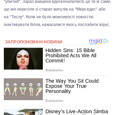
“убитий”. Зараз вакцини вдосконалилися, це те ж саме,
що ми пересіли зі старих жигулів на “Мерседес” або
на “Теслу”. Коли не було можливості повністю
інактивувати білок, намагалися якось послабити вірус.