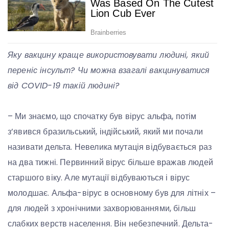
Яку вакцину краще використовувати людині, який
переніс інсульт? Чи можна взагалі вакцинуватися
від COVID-19 такій людині?
– Ми знаємо, що спочатку був вірус альфа, потім
з’явився бразильський, індійський, який ми почали
називати дельта. Невелика мутація відбувається раз
на два тижні. Первинний вірус більше вражав людей
старшого віку. Але мутації відбуваються і вірус
молодшає. Альфа-вірус в основному був для літніх –
для людей з хронічними захворюваннями, більш
слабких верств населення. Він небезпечний. Дельта-