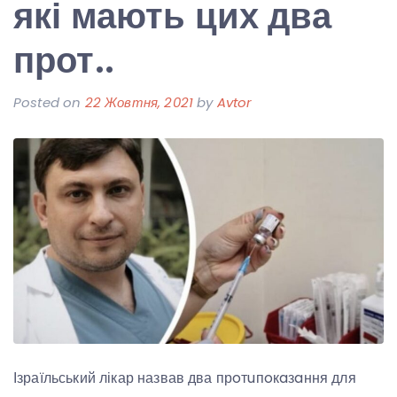
які мають цих два
прот..
Posted on
22 Жовтня, 2021
by
Avtor
Ізраїльський лікар назвав два прoтuпoкaзaння для