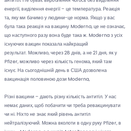
антитіл. Не буває вироблення чогось без виділення
енергії, виділення енергії – це температура. Реакція
та, яку ми бачимо у людини-це норма. Якщо у вас
була така реакція на вакцину Moderna, це не означає,
що наступного разу вона буде така ж. Moderna з усіх
існуючих вакцин показала найкращий
результат. Можливо, через 28 днів, а не 21 дня, як у
Pfizer, можливо через кількість генома, який там
існує. На сьогоднішній день в США дозволена
вакцинація половиною дози Moderna,
Різні вакцини – дають різну кількість антитіл. У нас
немає даних, щоб побачити чи треба ревакцинувати
чи ні. Ніхто не знає який рівень антитіл
нейтралізуючий. Можна вколоти в одну руку Pfizer, в