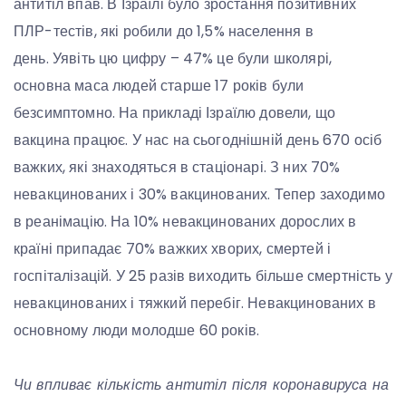
антитіл впав. В Ізраїлі було зростання позитивних
ПЛР-тестів, які робили до 1,5% населення в
день. Уявіть цю цифру – 47% це були школярі,
основна маса людей старше 17 років були
безсимптомно. На прикладі Ізраїлю довели, що
вакцина працює. У нас на сьогоднішній день 670 осіб
важких, які знаходяться в стаціонарі. З них 70%
невакцинованих і 30% вакцинованих. Тепер заходимо
в реанімацію. На 10% невакцинованих дорослих в
країні припадає 70% важких хворих, смертей і
госпіталізацій. У 25 разів виходить більше смертність у
невакцинованих і тяжкий перебіг. Невакцинованих в
основному люди молодше 60 років.
Чи впливає кількість антитіл після коронавируса на