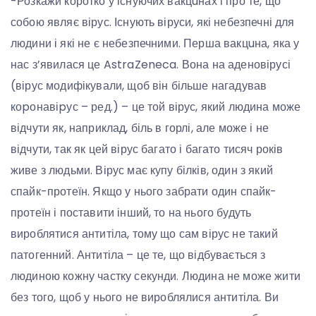
-Розкажи коротко у існуючих вакцuнах і про те, що
собою являє вірус. Існують віруси, які небезпечні для
людини і які не є небезпечними. Перша вакцuна, яка у
нас з’явилася це AstraZeneca. Вона на аденовірусі
(вірус модифікували, щоб він більше нагадував
коpонавіpус – ред.) – це той вірус, який людина може
відчути як, наприклад, біль в горлі, але може і не
відчути, так як цей вірус багато і багато тисяч років
живе з людьми. Вірус має купу білків, один з який
спайк-протеїн. Якщо у нього забрати один спайк-
протеїн і поставити інший, то на нього будуть
вироблятися антитіла, тому що сам вірус не такий
патогенний. Антитіла – це те, що відбувається з
людиною кожну частку секунди. Людина не може жити
без того, щоб у нього не вироблялися антитіла. Ви