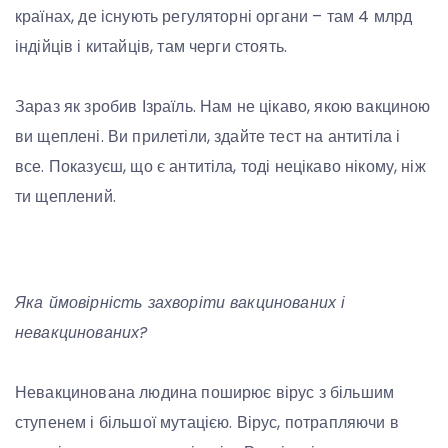
країнах, де існують регуляторні органи – там 4 млрд
індійців і китайців, там черги стоять.
Зараз як зробив Ізраїль. Нам не цікаво, якою вакциною
ви щеплені. Ви прилетіли, здайте тест на антитіла і
все. Показуєш, що є антитіла, тоді нецікаво нікому, ніж
ти щеплений.
Яка ймовірність захворіти вакцинованих і
невакцинованих?
Невакцинована людина поширює вірус з більшим
ступенем і більшої мутацією. Вірус, потрапляючи в