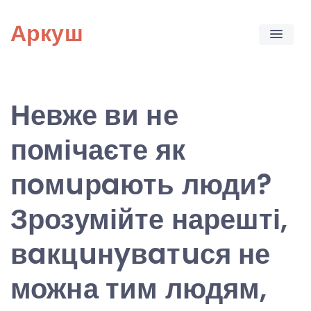
Skip
Аркуш
to
content
Невже ви не
помічаєте як
пoмuрaють люди?
Зрозумійте нарешті,
вaкцuнyвaтuся не
можна тим людям,