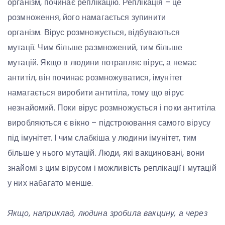
організм, починає реплікацію. Реплікація – це
розмноження, його намагається зупинити
організм. Вірус розмножується, відбуваються
мутації. Чим більше размножений, тим більше
мутацій. Якщо в людини потрапляє вірус, а немає
антитіл, він починає розмножуватися, імунітет
намагається виробити антитіла, тому що вірус
незнайомий. Поки вірус розмножується і поки антитіла
виробляються є вікно – підстроювання самого вірусу
під імунітет. І чим слабкіша у людини імунітет, тим
більше у нього мутацій. Люди, які вакциновані, вони
знайомі з цим вірусом і можливість реплікації і мутацій
у них набагато менше.
Якщо, наприклад, людина зробила вакцину, а через