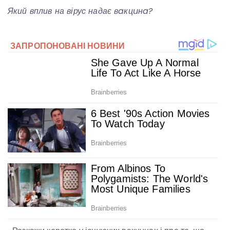
Який вплив на вірус надає вaкцuнa?