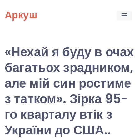
Skip
Аркуш
to
content
«‎Нехай я буду в очах
багатьох зрадником,
але мій син ростиме
з татком». Зірка 95-
го кварталу втік з
України до США..