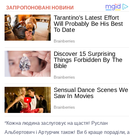
“Кожна людина заслуговує на щастя! Руслан
Альбертович і Артурчик також! Ви б краще пораділи, а