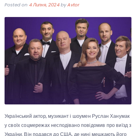
Posted on
4 Липня, 2024
by
Avtor
Український актор, музикант і шоумен Руслан Ханумак
у своїх соцмережах несподівано повідомив про виїзд з
України. Він подався до США, де нині мешкають його