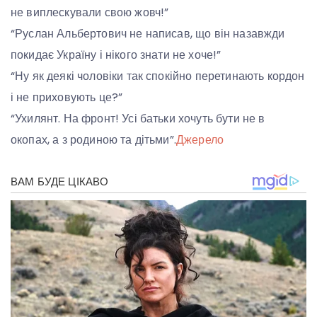
не виплескували свою жовч!”
“Руслан Альбертович не написав, що він назавжди
покидає Україну і нікого знати не хоче!”
“Ну як деякі чоловіки так спокійно перетинають кордон
і не приховують це?”
“Ухилянт. На фронт! Усі батьки хочуть бути не в
окопах, а з родиною та дітьми”.
Джерело