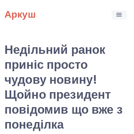
Skip
Аркуш
to
content
Недільний ранок
приніс просто
чудову новину!
Щойно президент
повідомив що вже з
понеділка