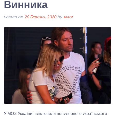
Винника
Posted on
29 Березня, 2020
by
Avtor
У МОЗ України підключили популярного українського