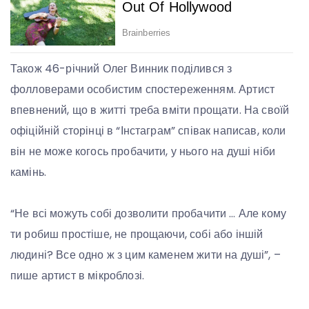
Також 46-річний Олег Винник поділився з
фолловерами особистим спостереженням. Артист
впевнений, що в житті треба вміти прощати. На своїй
офіційній сторінці в “Інстаграм” співак написав, коли
він не може когось пробачити, у нього на душі ніби
камінь.
“Не всі можуть собі дозволити пробачити … Але кому
ти робиш простіше, не прощаючи, собі або іншій
людині? Все одно ж з цим каменем жити на душі”, –
пише артист в мікроблозі.