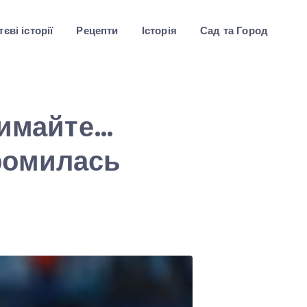
єві історії
Рецепти
Історія
Сад та Город
римайте…
ромилась