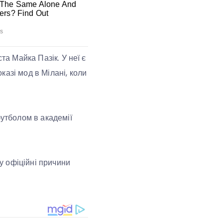
та Майка Пазік. У неї є
азі мод в Мілані, коли
футболом в академії
у офіційні причини