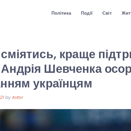
Політика
Події
Світ
Житт
 сміятись, краще підт
 Андрія Шевченка осо
анням українцям
21
by
Avtor