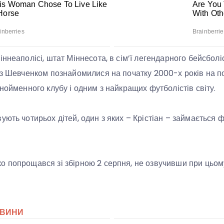
ннеаполісі, штат Міннесота, в сім’ї легендарного бейсболіс
 з Шевченком познайомилися на початку 2000-х років на пок
нойменного клубу і одним з найкращих футболістів світу.
ують чотирьох дітей, один з яких – Крістіан – займається 
 попрощався зі збірною 2 серпня, не озвучивши при цьом