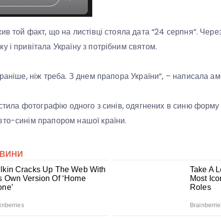
ив той факт, що на листівці стояла дата “24 серпня”. Через
у і привітала Україну з потрібним святом.
раніше, ніж треба. З днем прапора України”, – написала а
істила фотографію одного з синів, одягнених в синю форму 
вто-синім прапором нашої країни.