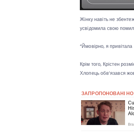
Жінку навіть не збентеж
усвідомила свою помилк
“Ймовірно, я привітала 
Крім того, Крістен розм
Хлопець обв’язався жо