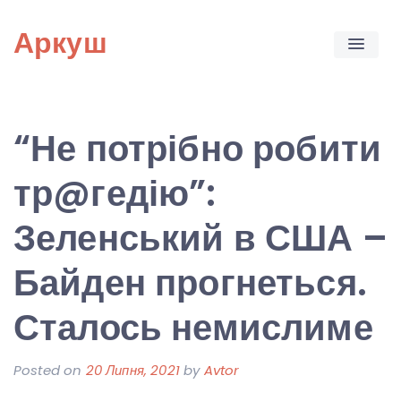
Skip
Аркуш
to
content
“Не потрібно робити
тр@гедію”:
Зеленський в США –
Байден прогнеться.
Сталось немислиме
Posted on
20 Липня, 2021
by
Avtor