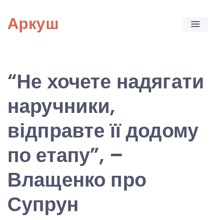
Skip
Аркуш
to
content
“Не хочете надягати
наручники,
відправте її додому
по етапу”, –
Влащенко про
Супрун