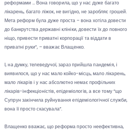
реформами … Вона говорила, що у нас дуже багато
лікарень, багато ліжок, не вигідно, не заробляє грошей.
Мета реформ була дуже проста – вона хотіла довести
до банкрутства державні клініки, довести їх до повного
ніщо, привести приватні корпорації та віддати в
приватні руки”, – вважає Влащенко.
І, на думку, телеведучої, зараз прийшла пандемія, і
виявилося, що у нас мало койко-місць, мало лікарень,
мало лікарів і у нас абсолютно немає профільних
лікарів-інфекціоністів, епідеміологів, а все тому “що
Супрун закінчила руйнування епідеміологічної служби,
вона її просто скасувала”.
Влащенко вважає, що реформа просто неефективна,