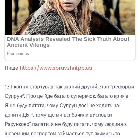
Пише
https://www.spravzhni.pp.ua
“З 1 квітня стартував так званий другий етап “реформи
Супрун”. Про це йде багато суперечок, багато криків …
Я не буду питати, чому Супрун досі не ходить на
допити ДБР, тому що ми всі бачили висновки
Рахункової палати, я не буду питати, чому людина з
іноземним паспортом займається тут якимись то