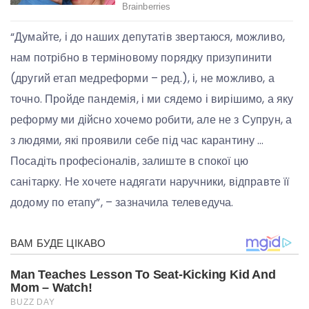
“Думайте, і до наших депутатів звертаюся, можливо,
нам потрібно в терміновому порядку призупинити
(другий етап медреформи – ред.), і, не можливо, а
точно. Пройде пандемія, і ми сядемо і вирішимо, а яку
реформу ми дійсно хочемо робити, але не з Супрун, а
з людями, які проявили себе під час карантину …
Посадіть професіоналів, залиште в спокої цю
санітарку. Не хочете надягати наручники, відправте її
додому по етапу”, – зазначила телеведуча.