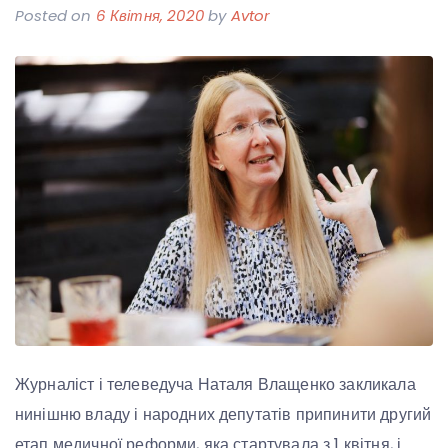
Posted on
6 Квітня, 2020
by
Avtor
Журналіст і телеведуча Наталя Влащенко закликала
нинішню владу і народних депутатів припинити другий
етап медичної реформи, яка стартувала з 1 квітня, і