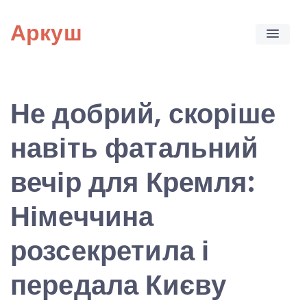
Skip
Аркуш
to
content
Не добрий, скоріше
навіть фатальний
вечір для Кремля:
Німеччина
розсекретила і
передала Києву