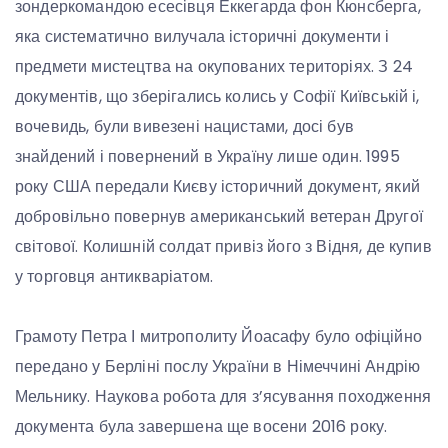
зондеркомандою есесівця Еккегарда фон Кюнсберга,
яка систематично вилучала історичні документи і
предмети мистецтва на окупованих територіях. З 24
документів, що зберігались колись у Софії Київській і,
вочевидь, були вивезені нацистами, досі був
знайдений і повернений в Україну лише один. 1995
року США передали Києву історичний документ, який
добровільно повернув американський ветеран Другої
світової. Колишній солдат привіз його з Відня, де купив
у торговця антикваріатом.
Грамоту Петра І митрополиту Йоасафу було офіційно
передано у Берліні послу України в Німеччині Андрію
Мельнику. Наукова робота для з’ясування походження
документа була завершена ще восени 2016 року.