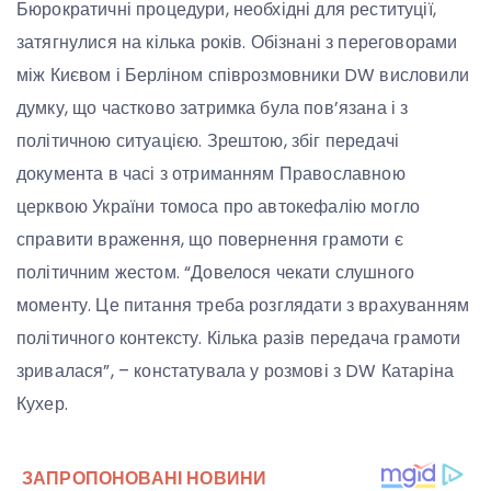
Бюрократичні процедури, необхідні для реституції,
затягнулися на кілька років. Обізнані з переговорами
між Києвом і Берліном співрозмовники DW висловили
думку, що частково затримка була пов’язана і з
політичною ситуацією. Зрештою, збіг передачі
документа в часі з отриманням Православною
церквою України томоса про автокефалію могло
справити враження, що повернення грамоти є
політичним жестом. “Довелося чекати слушного
моменту. Це питання треба розглядати з врахуванням
політичного контексту. Кілька разів передача грамоти
зривалася”, – констатувала у розмові з DW Катаріна
Кухер.