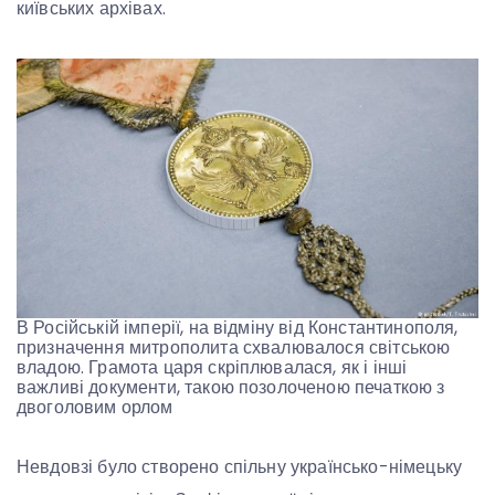
київських архівах.
В Російській імперії, на відміну від Константинополя,
призначення митрополита схвалювалося світською
владою. Грамота царя скріплювалася, як і інші
важливі документи, такою позолоченою печаткою з
двоголовим орлом
Невдовзі було створено спільну українсько-німецьку