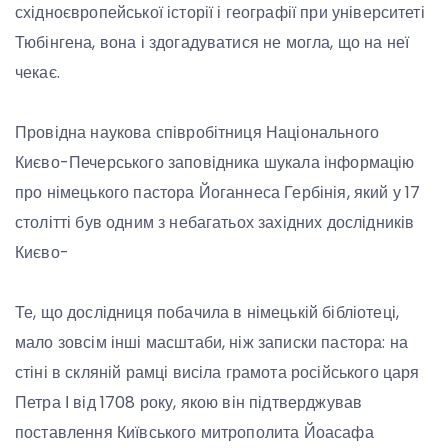
східноєвропейської історії і географії при університеті
Тюбінгена, вона і здогадуватися не могла, що на неї
чекає.
Провідна наукова співробітниця Національного
Києво-Печерського заповідника шукала інформацію
про німецького пастора Йоганнеса Гербінія, який у 17
столітті був одним з небагатьох західних дослідників
Києво-
Те, що дослідниця побачила в німецькій бібліотеці,
мало зовсім інші масштаби, ніж записки пастора: на
стіні в скляній рамці висіла грамота російського царя
Петра І від 1708 року, якою він підтверджував
поставлення Київського митрополита Йоасафа