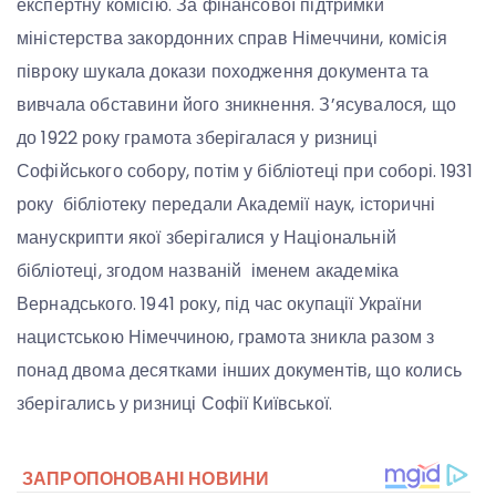
експертну комісію. За фінансової підтримки
міністерства закордонних справ Німеччини, комісія
півроку шукала докази походження документа та
вивчала обставини його зникнення. З’ясувалося, що
до 1922 року грамота зберігалася у ризниці
Софійського собору, потім у бібліотеці при соборі. 1931
року бібліотеку передали Академії наук, історичні
манускрипти якої зберігалися у Національній
бібліотеці, згодом названій іменем академіка
Вернадського. 1941 року, під час окупації України
нацистською Німеччиною, грамота зникла разом з
понад двома десятками інших документів, що колись
зберігались у ризниці Софії Київської.