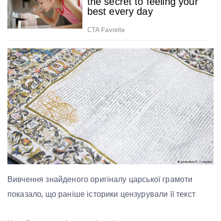
Вивчення знайденого оригіналу царської грамоти
показало, що раніше історики цензурували її текст