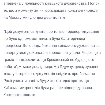
впевнена у лояльності київського духовенства. Попри
те, що з моменту зміни юрисдикції з Константинополя
на Москву минуло два десятиліття.
“Цей документ свідчить про те, що перепорядкування
не було одномоментним, а було багаторічним
процесом. Вочевидь, бажання київського духовенства
повернутися до Константинополя існувало. Через це в
грамоті підкреслити, що Кроковський не буде цього
робити”, – каже дослідниця. На її думку, цензурування
тексту історичних документів свідчить про бажання
Росії уникати навіть будь-яких згадок про те, що
Київська митрополія була раніше підпорядкована
Константинополю.