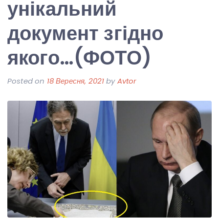
унікальний
документ згідно
якого…(ФОТО)
Posted on
18 Вересня, 2021
by
Avtor