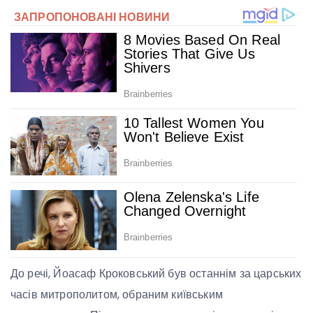
До речі, Йоасаф Кроковський був останнім за царських
часів митрополитом, обраним київським