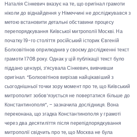
Наталія Сінкевич вказує на те, що оригінал грамоти
ніколи до віднайдення у Німеччині не досліджувався з
метою встановити детальні обставини процесу
перепорядкування Київської митрополії Москві. На
початку 19-го століття російський історик Євгеній
Болховітінов оприлюднив у своєму дослідженні текст
грамоти 1708 року. Однак у цій публікації текст було
піддано цензурі, з’ясувала Сінкевич, вивчивши
оригінал. “Болховітінов вирізав найцікавіший з
сьогоднішньої точки зору момент про те, що Київський
митрополит зобов’язується не повертатися більше до
Константинополя”, – зазначила дослідниця. Вона
переконана, що згадка Константинополя у грамоті
через два десятиліття після перепідпорядкування
митрополії свідчить про те, що Москва не була