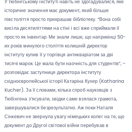
У тюбінгському інституті навіть не здогадувалися, яке
історичне значення має документ, який більше
півстоліття просто прикрашав бібліотеку. “Вона собі
висіла десятиліттями на стіні і всі вже сприймали її
просто як інвентар. Ми знали лише, що наприкінці 50-
их років минулого століття колишній директор
інституту купив її у торгівця антикваріатом за дві
тисячі марок. Це мала бути наочність для студентів”, –
розповідає заступниця директора інституту
східноєвропейської історії Катаріна Кухер (Katharina
Kucher). За її словами, кілька спроб науковців з
Тюбінгена з’ясувати, звідки саме взялася грамота,
завершувалися безрезультатно. Аж поки Наталя
Сінкевич не звернула увагу німецьких колег на те, що
документ до Другої світової війни перебував в