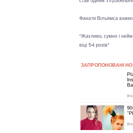
став одним з іграбельн
Фанати Вільямса важко
“Жахливо, сумно і нейм
віці 54 років”