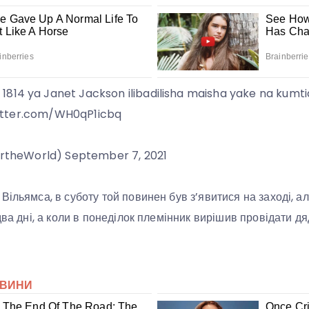
814 ya Janet Jackson ilibadilisha maisha yake na kumt
.twitter.com/WH0qP1icbq
lertheWorld) September 7, 2021
ільямса, в суботу той повинен був з’явитися на заході, але
два дні, а коли в понеділок племінник вирішив провідати д