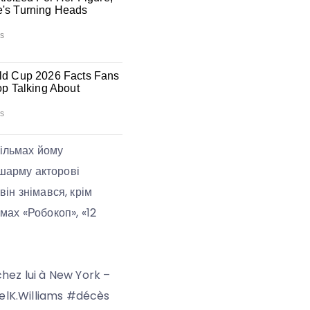
фільмах йому
 шарму акторові
він знімався, крім
ьмах «Робокоп», «12
chez lui à New York –
aelK.Williams #décès