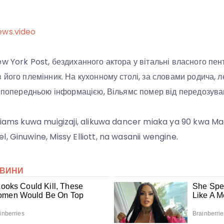
ews.video
w York Post, бездиханного актора у вітальні власного пен
 його племінник. На кухонному столі, за словами родича, 
а попередньою інформацією, Вільямс помер від передозува
liams kuwa muigizaji, alikuwa dancer miaka ya 90 kwa M
, Ginuwine, Missy Elliott, na wasanii wengine.