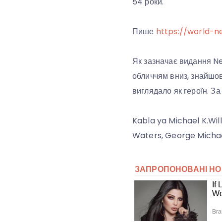
54 роки.
Пише
https://world-n
Як зазначає видання Ne
обличчям вниз, знайшов
виглядало як героїн. З
Kabla ya Michael K.Wil
Waters, George Michael