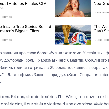
о заявляв про свою боротьбу з наркотиками. У серіалах і 
му другорядні ролі, – харизматичних бандитів. Особливого
личчі, який він отримав в 25 років, побившись в барі. Так, 
аїні Лавкрафта», «Законі і порядку», «Клані Сопрано» і філ
.
liams, 54 ans, star de la série «The Wire», retrouvé mort 
 américains, il aurait été victime d’une overdose #Mich