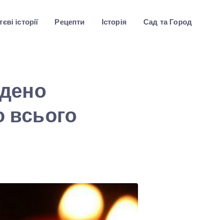
єві історії
Рецепти
Історія
Сад та Город
йдено
о всього