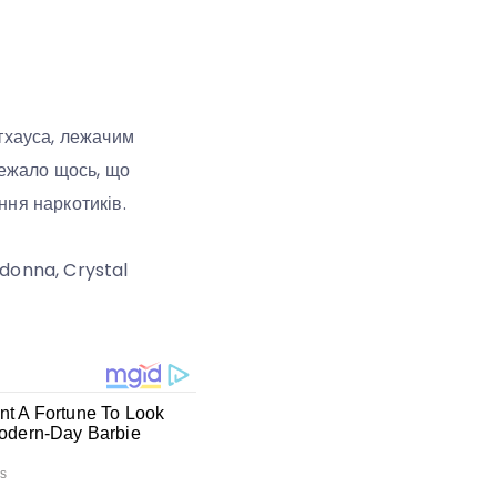
тхауса, лежачим
лежало щось, що
ння наркотиків.
adonna, Crystal