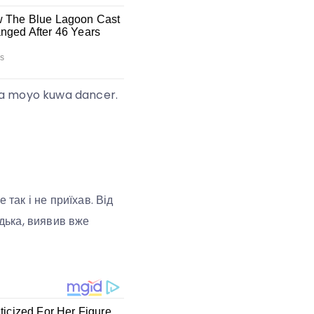
ia moyo kuwa dancer.
 так і не приїхав. Від
ядька, виявив вже