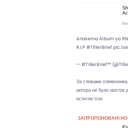
Anasema Album ya RN 1
R.I.P #TillerBrief pic
— #TillerBrief™ (@Til
За словами племінника В
актора не було звісток 
остигле тіло.