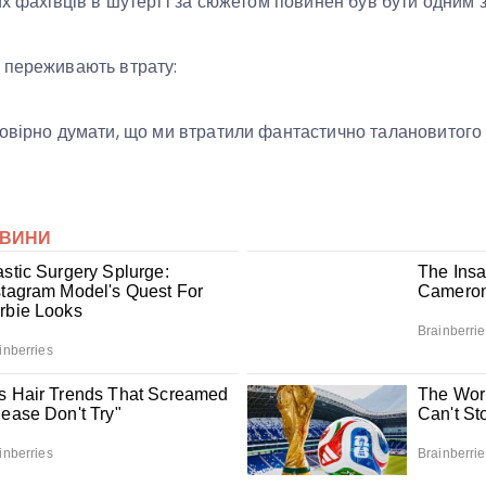
их фахівців в шутері і за сюжетом повинен був бути одним 
 переживають втрату:
овірно думати, що ми втратили фантастично талановитого 