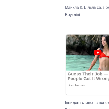
Майкла К. Вільямса, зір
Брукліні
Інцидент стався в поне