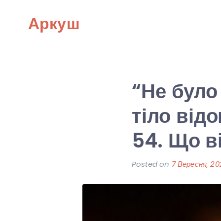
Skip
Аркуш
to
content
“Не було 
тіло від
54. Що в
Posted on
7 Вересня, 20