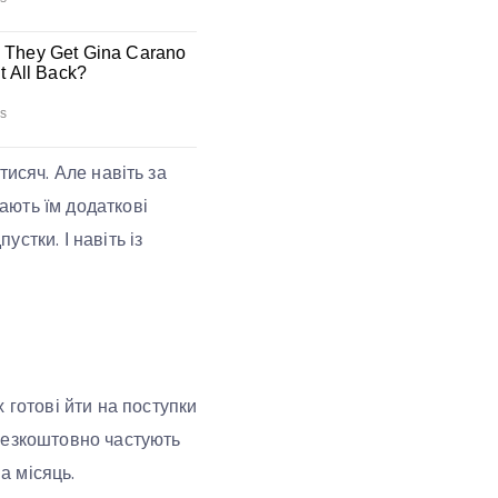
 тисяч. Але навіть за
дають їм додаткові
устки. І навіть із
 готові йти на поступки
безкоштовно частують
а місяць.