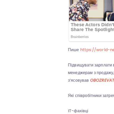
Пише
https://world-n
Підвищувати зарплати в 
менеджерам з продажу, 
з’ясовував
OBOZREVAT
Які співробітники затре
IT-фахівці