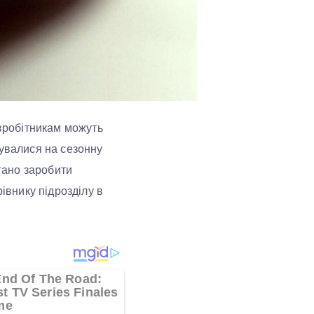
івробітникам можуть
тувалися на сезонну
огано заробити
івнику підрозділу в