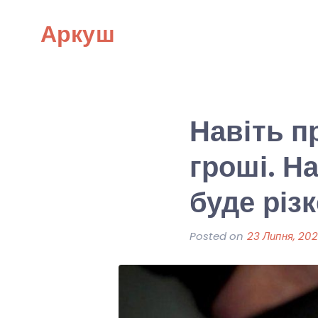
Skip
Аркуш
to
content
Навіть п
гроші. Н
буде різ
Posted on
23 Липня, 202