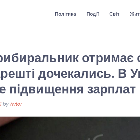
Політика
Події
Світ
Житт
рибиральник отримає 
арешті дочекались. В У
ке підвищення зарплат
1
by
Avtor