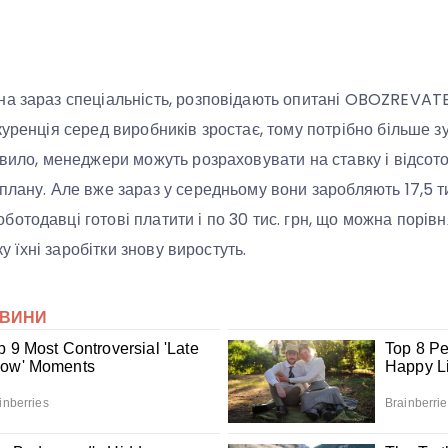
на зараз спеціальність, розповідають опитані OBOZREVAT
куренція серед виробників зростає, тому потрібно більше з
авило, менеджери можуть розраховувати на ставку і відсото
лану. Але вже зараз у середньому вони заробляють 17,5 тис
отодавці готові платити і по 30 тис. грн, що можна порівн
оку їхні заробітки знову виростуть.