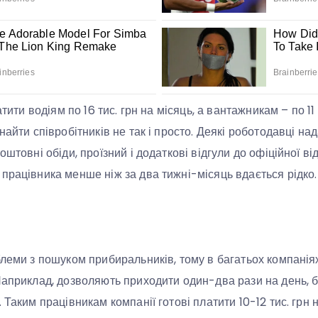
атити водіям по 16 тис. грн на місяць, а вантажникам – по 11
найти співробітників не так і просто. Деякі роботодавці на
штовні обіди, проїзний і додаткові відгули до офіційної відп
працівника менше ніж за два тижні-місяць вдається рідко.
блеми з пошуком прибиральників, тому в багатьох компаніях
Наприклад, дозволяють приходити один-два рази на день, 
 Таким працівникам компанії готові платити 10-12 тис. грн н