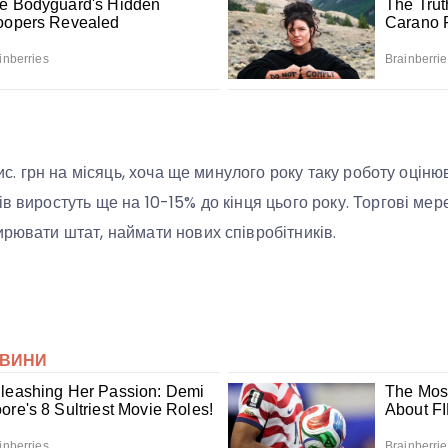
тис. грн на місяць, хоча ще минулого року таку роботу оцінюва
в виростуть ще на 10-15% до кінця цього року. Торгові мер
ирювати штат, наймати нових співробітників.