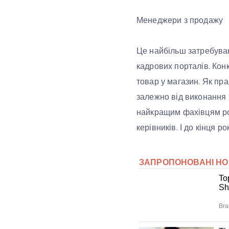
Менеджери з продажу
Це найбільш затребува
кадрових порталів. Кон
товар у магазин. Як пр
залежно від виконання п
найкращим фахівцям роб
керівників. І до кінця р