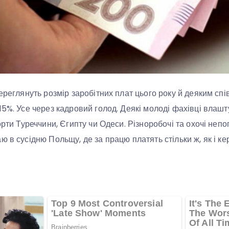
переглянуть розмір заробітних плат цього року й деяким сп
15%. Усе через кадровий голод. Деякі молоді фахівці влаш
орти Туреччини, Єгипту чи Одеси. Різноробочі та охочі неп
 в сусідню Польщу, де за працю платять стільки ж, як і кер