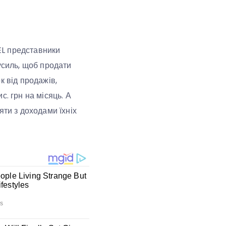
EL представники
усиль, щоб продати
к від продажів,
. грн на місяць. А
яти з доходами їхніх