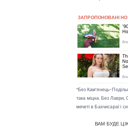
“Без Кам’янець-Подільс
така міцна. Без Лаври,
мечеті в Бахчисараї і с