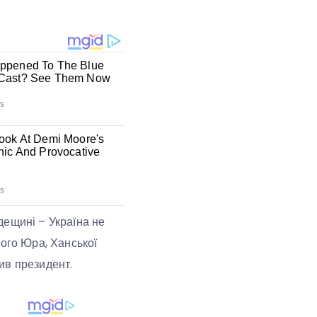
дещині – Україна не
того Юра, Ханської
лив президент.