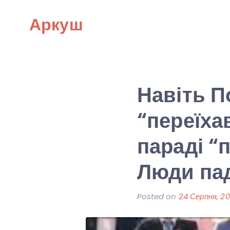
Skip
Аркуш
to
content
Навіть П
“переїха
параді “
Люди пад
Posted on
24 Серпня, 20