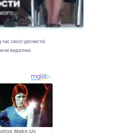
час своєї урочистої
уючи видатних