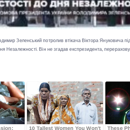
димир Зеленський потролив втікача Віктора Януковича під 
ня Незалежності. Він не згадав експрезидента, перерахов