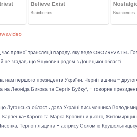
ews.video
д час прямої трансляції параду, яку веде OBOZREVATEL. Го
й не згадав, що Янукович родом з Донецької області.
 нам першого президента України, Чернігівщина – другог
 на Леоніда Бикова та Сергія Бубку”, – говорив президент
що Луганська область дала Україні письменника Володими
а Карпенка-Карого та Марка Кропивницького, Житомирщина
исенка, Тернопільщина – актрису Соломію Крушельницьку,