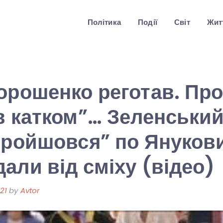
Політика
Події
Світ
Житт
орошенко реготав. Пр
в катком”… Зеленський
пройшовся” по Януков
али від сміху (відео)
21
by
Avtor