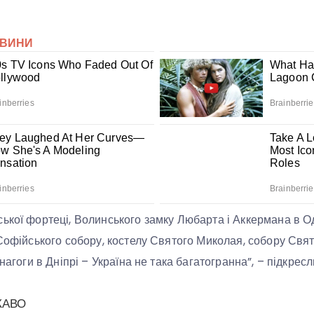
ької фортеці, Волинського замку Любарта і Аккермана в О
 Софійського собору, костелу Святого Миколая, собору Свя
инагоги в Дніпрі – Україна не така багатогранна”, – підкрес