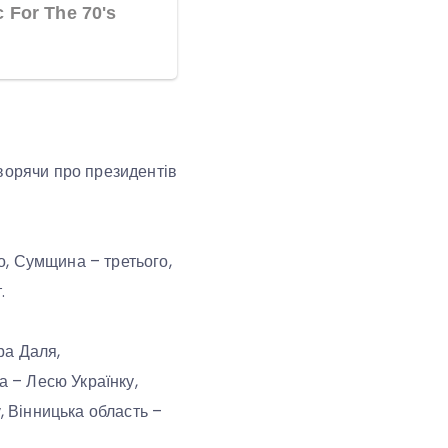
ворячи про президентів
о, Сумщина – третього,
.
ра Даля,
 – Лесю Українку,
 Вінницька область –