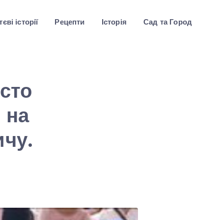
єві історії
Рецепти
Історія
Сад та Город
осто
 на
ичу.