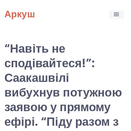
Skip
Аркуш
to
content
“Навіть не
сподівайтеся!”:
Саакашвілі
вибухнув потужною
заявою у прямому
ефірі. “Піду разом з