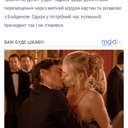
переміщення через митний кордон картин та розмови
з Байденом. Однак у потрібний час колишній
президент так і не з’явився.