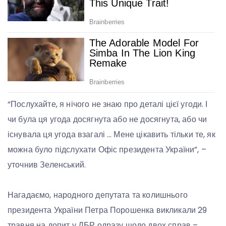
“Послухайте, я нічого не знаю про деталі цієї угоди. І
чи була ця угода досягнута або не досягнута, або чи
існувала ця угода взагалі … Мене цікавить тільки те, як
можна було підслухати Офіс президента України”, –
уточнив Зеленський.
Нагадаємо, народного депутата та колишнього
президента України Петра Порошенка викликали 29
травня на допит у ДБР одразу щодо двох справ –