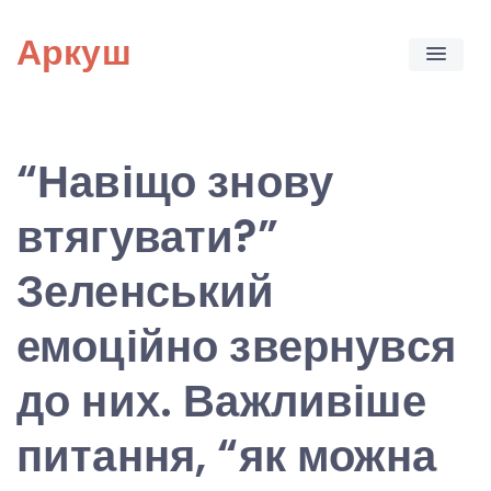
Skip
Аркуш
to
content
“Навіщо знову
втягувати?”
Зеленський
емоційно звернувся
до них. Важливіше
питання, “як можна