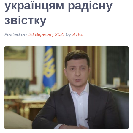
українцям радісну
звістку
Posted on
24 Вересня, 2021
by
Avtor