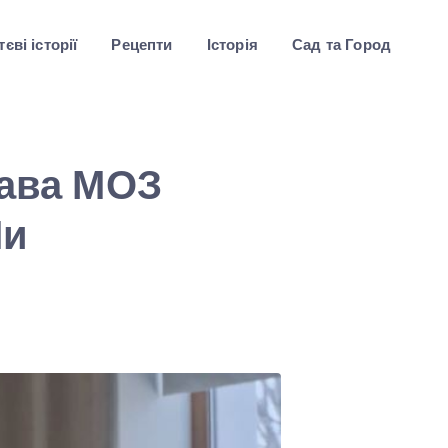
єві історії
Рецепти
Історія
Сад та Город
лава МОЗ
Ми