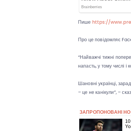
Пише
https://www.pre
Про це повідомляє Fa
“Найважчі тижні попере
напасть, у тому числі і 
Шановні українці, зара
– це не канікули”, – ска