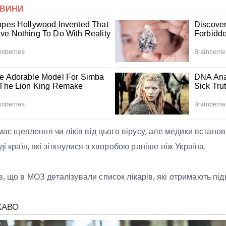
емає щеплення чи ліків від цього вірусу, але медики встано
ді країн, які зіткнулися з хворобою раніше ніж Україна.
, що в МОЗ деталізували список лікарів, які отримають пі