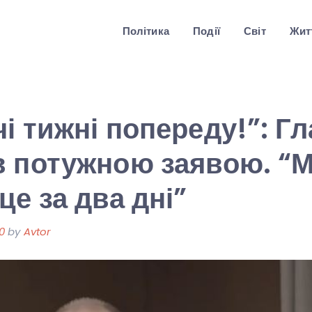
Політика
Події
Світ
Житт
і тижні попереду!”: Г
в потужною заявою. “
це за два дні”
0
by
Avtor