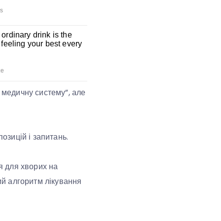
у медичну систему”, але
озицій і запитань.
я для хворих на
кий алгоритм лікування