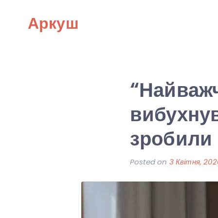
Skip
Аркуш
to
content
“Найважч
вибухну
зробили 
Posted on
3 Квітня, 202