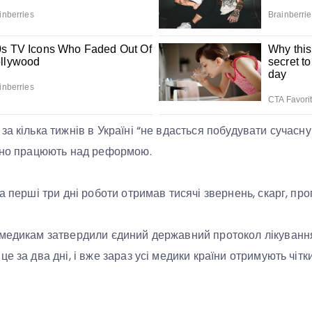
а кілька тижнів в Україні “не вдасться побудувати сучасн
льно працюють над реформою.
а перші три дні роботи отримав тисячі звернень, скарг, проп
 медикам затвердили єдиний державний протокол лікуванн
е за два дні, і вже зараз усі медики країни отримують чіт