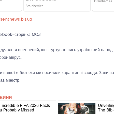
sentnews.biz.ua
cebook-сторінка МОЗ
ду, але я впевнений, що згуртувавшись український наро
коронавірус.
ди вашої ж безпеки ми посилили карантинні заходи. Залиш
зав міністр.