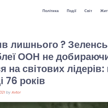
Політика
Події
Світ
Житт
в лишнього ? Зеленсь
леї ООН не добираючи
я на світових лідерів:
і 76 років
021
by
Avtor