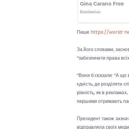
Пише
https://world-n
За його словами, засно
“забезпечити права всіх
“Вони б сказали: “А що в
єдність, де розділяти с
рівність, як в рекламах
першими отримають пас
Президент також зазнач
відправляла своїх медикі