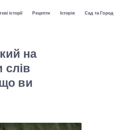
єві історії
Рецепти
Історія
Сад та Город
кий на
 слів
 що ви