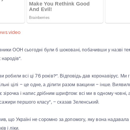
ews.video
вники ООН сьогодні були б шоковані, побачивши у назві т
 народів”.
и робили всі ці 76 років?”. Відповідь дав коронавірус. Ми г
пільні цілі – це одне, а ділити разом вакцини – інше. Виявил
, є зірочка і напис дрібним шрифтом: всі ми в одному човні
ажири першого класу”, – сказав Зеленський.
ив, що Україні не соромно за допомогу, яку вона надавала
в і ліки.