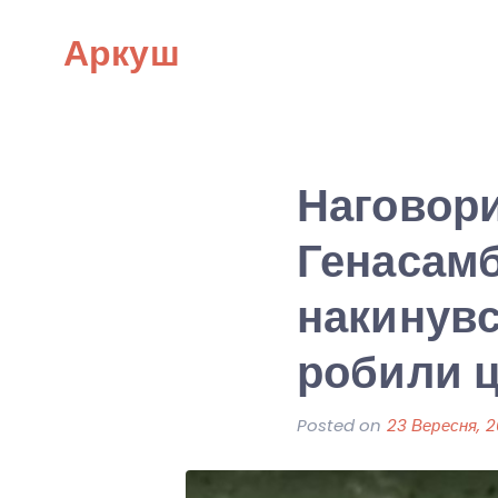
Skip
Аркуш
to
content
Наговори
Генасамб
накинувс
робили ц
Posted on
23 Вересня, 2