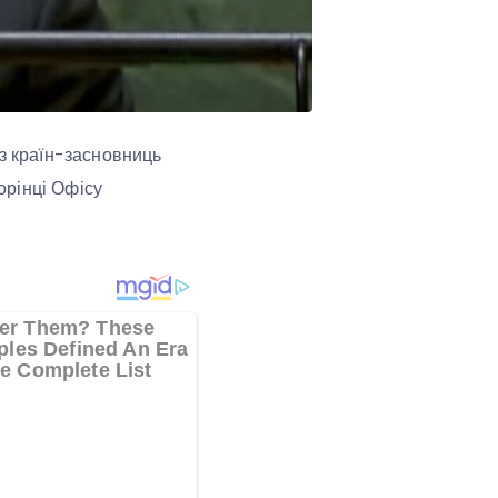
 з країн-засновниць
орінці Офісу