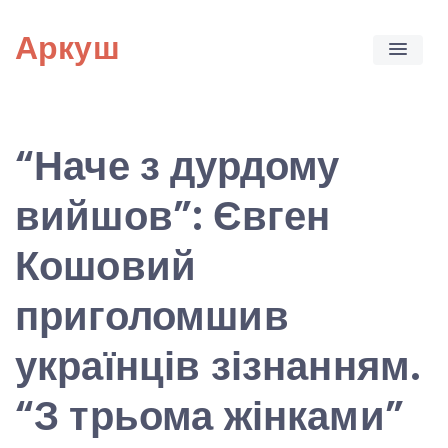
Skip
Аркуш
to
content
“Наче з дурдому
вийшов”: Євген
Кошовий
приголомшив
українців зізнанням.
“З трьома жінками”