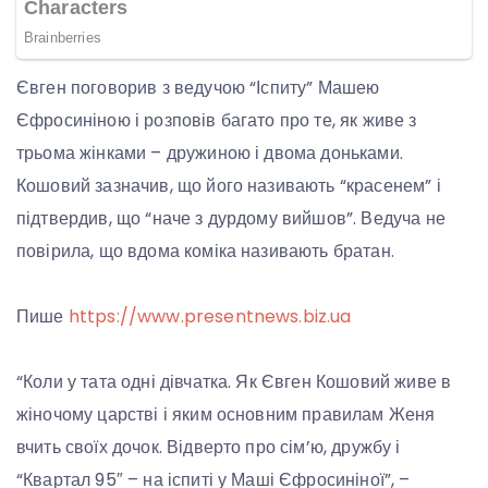
Євген поговорив з ведучою “Іспиту” Машею
Єфросиніною і розповів багато про те, як живе з
трьома жінками – дружиною і двома доньками.
Кошовий зазначив, що його називають “красенем” і
підтвердив, що “наче з дурдому вийшов”. Ведуча не
повірила, що вдома коміка називають братан.
Пише
https://www.presentnews.biz.ua
“Коли у тата одні дівчатка. Як Євген Кошовий живе в
жіночому царстві і яким основним правилам Женя
вчить своїх дочок. Відверто про сім’ю, дружбу і
“Квартал 95″ – на іспиті у Маші Єфросиніної”, –